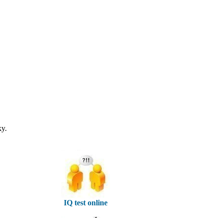
ky.
IQ test online