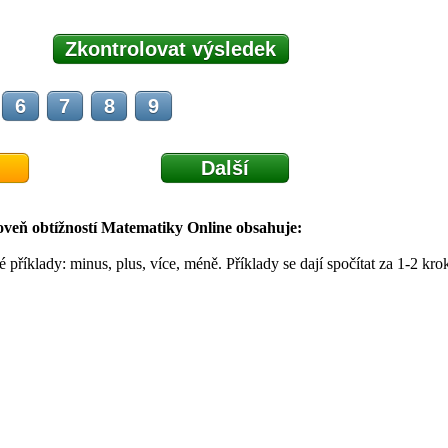
Zkontrolovat výsledek
6
7
8
9
Další
oveň obtížností Matematiky Online obsahuje:
příklady: minus, plus, více, méně. Příklady se dají spočítat za 1-2 kro