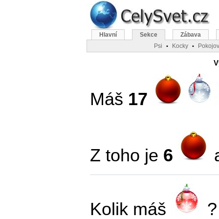
Hlavní
Sekce
Zábava
Psi
Kocky
Pokojov
•
•
V
Máš
17
Z toho je
6
Kolik máš
?