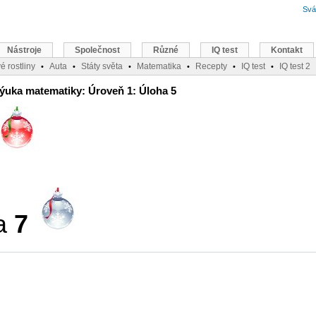
Svá
Nástroje
Společnost
Různé
IQ test
Kontakt
é rostliny
Auta
Státy světa
Matematika
Recepty
IQ test
IQ test 2
•
•
•
•
•
•
ýuka matematiky: Úroveň 1: Úloha 5
a
7