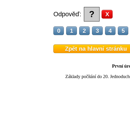
?
Odpověď:
X
0
1
2
3
4
5
Zpět na hlavní stránku
První úr
Základy počítání do 20. Jednoduché 