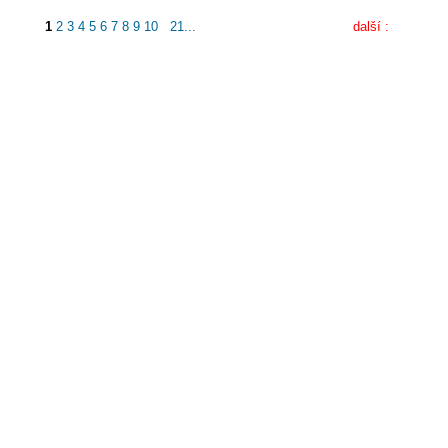
1
2
3
4
5
6
7
8
9
10
21...
další :