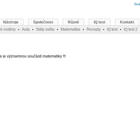
Svá
Nástroje
Společnost
Různé
IQ test
Kontakt
é rostliny
Auta
Státy světa
Matematika
Recepty
IQ test
IQ test 2
•
•
•
•
•
•
e je významnou součástí matematiky !!!