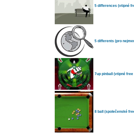
5 differences (vtipné fr
5 differents (pro nejmen
7up pinball (vtipné free 
8 ball (společenské free