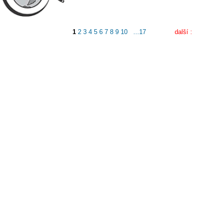
1
2
3
4
5
6
7
8
9
10
...17
další :