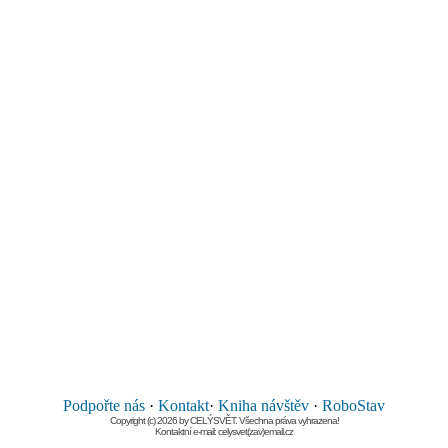
Podpořte nás
·
Kontakt
·
Kniha návštěv
·
RoboStav
Copyright (c) 2026 by CELÝSVĚT. Všechna práva vyhrazena!
Kontaktní e-mail: celysvet(zav)email.cz