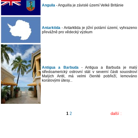
Anguila
- Anguilla je závislé území Velké Británie
Antarktida
- Antarktida je jižní polární území, vyhrazeno
převážně pro vědecký výzkum
Antigua a Barbuda
- Antigua a Barbuda je malý
středoamerický ostrovní stát v severní části souostroví
Malých Antil, má velmi členité pobřeží, lemováno
korálovými útesy...
1
2
další :