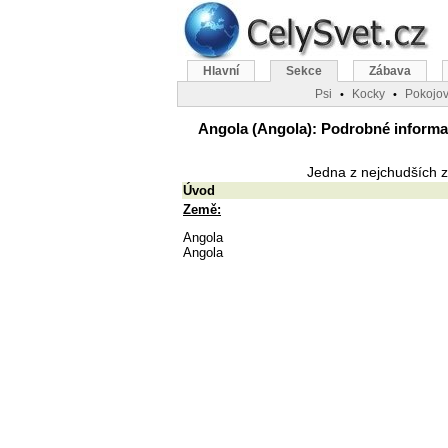
Hlavní
Sekce
Zábava
Psi
Kocky
Pokojov
•
•
Angola (Angola): Podrobné informace
Jedna z nejchudších z
Úvod
Země:
Angola
Angola