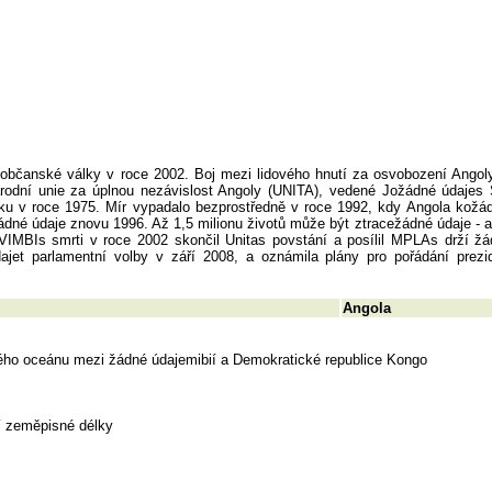
občanské války v roce 2002. Boj mezi lidového hnutí za osvobození Angol
odní unie za úplnou nezávislost Angoly (UNITA), vedené Jožádné údajes
sku v roce 1975. Mír vypadalo bezprostředně v roce 1992, kdy Angola kožá
žádné údaje znovu 1996. Až 1,5 milionu životů může být ztracežádné údaje - a
AVIMBIs smrti v roce 2002 skončil Unitas povstání a posílil MPLAs drží ž
t parlamentní volby v září 2008, a oznámila plány pro pořádání prezi
Angola
tského oceánu mezi žádné údajemibií a Demokratické republice Kongo
ní zeměpisné délky