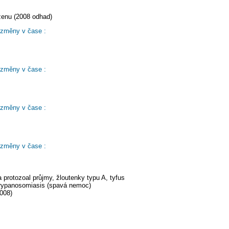
ženu (2008 odhad)
 změny v čase :
 změny v čase :
 změny v čase :
 změny v čase :
 protozoal průjmy, žloutenky typu A, tyfus
trypanosomiasis (spavá nemoc)
008)