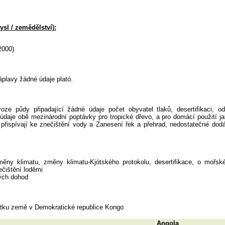
sl / zemědělství):
2000)
áplavy žádné údaje plató.
ze půdy připadající žádné údaje počet obyvatel tlaků, desertifikaci, od
údaje obě mezinárodní poptávky pro tropické dřevo, a pro domácí použití ja
e přispívají ke znečištění vody a Zanesení řek a přehrad, nedostatečné dod
změny klimatu, změny klimatu-Kjótského protokolu, desertifikace, o mořsk
čištění loděmi
ných dohod
bytku země v Demokratické republice Kongo
Angola