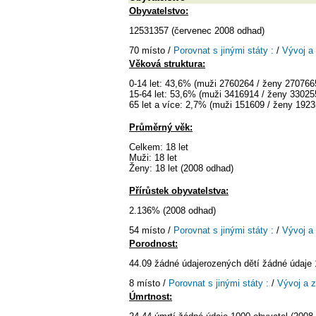
Obyvatelstvo:
12531357 (červenec 2008 odhad)
70 místo /
Porovnat s jinými státy :
/
Vývoj a
Věková struktura:
0-14 let: 43,6% (muži 2760264 / ženy 270766
15-64 let: 53,6% (muži 3416914 / ženy 33025
65 let a více: 2,7% (muži 151609 / ženy 1923
Průměrný věk:
Celkem: 18 let
Muži: 18 let
Ženy: 18 let (2008 odhad)
Přírůstek obyvatelstva:
2.136% (2008 odhad)
54 místo /
Porovnat s jinými státy :
/
Vývoj a
Porodnost:
44.09 žádné údajerozených dětí žádné údaje 
8 místo /
Porovnat s jinými státy :
/
Vývoj a 
Úmrtnost: