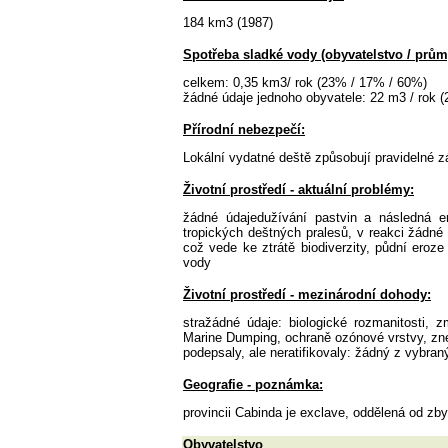
184 km3 (1987)
Spotřeba sladké vody (obyvatelstvo / průmy
celkem: 0,35 km3/ rok (23% / 17% / 60%)
žádné údaje jednoho obyvatele: 22 m3 / rok (
Přírodní nebezpečí:
Lokální vydatné deště způsobují pravidelné z
Životní prostředí - aktuální problémy:
žádné údajedužívání pastvin a následná ero
tropických deštných pralesů, v reakci žádné 
což vede ke ztrátě biodiverzity, půdní eroz
vody
Životní prostředí - mezinárodní dohody:
stražádné údaje: biologické rozmanitosti, 
Marine Dumping, ochraně ozónové vrstvy, zne
podepsaly, ale neratifikovaly: žádný z vybra
Geografie - poznámka:
provincii Cabinda je exclave, oddělená od z
Obyvatelstvo