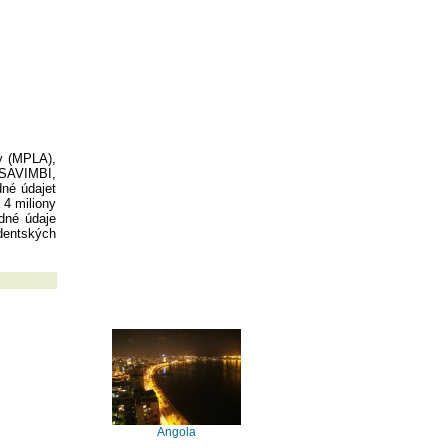
y (MPLA),
 SAVIMBI,
dné údajet
 4 miliony
ádné údaje
dentských
Angola