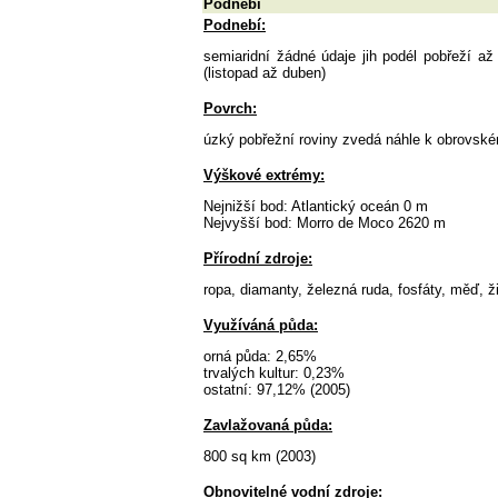
Podnebí
Podnebí:
semiaridní žádné údaje jih podél pobřeží a
(listopad až duben)
Povrch:
úzký pobřežní roviny zvedá náhle k obrovském
Výškové extrémy:
Nejnižší bod: Atlantický oceán 0 m
Nejvyšší bod: Morro de Moco 2620 m
Přírodní zdroje:
ropa, diamanty, železná ruda, fosfáty, měď, ži
Využíváná půda:
orná půda: 2,65%
trvalých kultur: 0,23%
ostatní: 97,12% (2005)
Zavlažovaná půda:
800 sq km (2003)
Obnovitelné vodní zdroje: