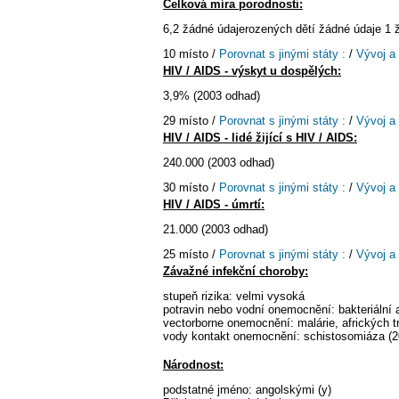
Celková míra porodnosti:
6,2 žádné údajerozených dětí žádné údaje 1 
10 místo /
Porovnat s jinými státy :
/
Vývoj a
HIV / AIDS - výskyt u dospělých:
3,9% (2003 odhad)
29 místo /
Porovnat s jinými státy :
/
Vývoj a
HIV / AIDS - lidé žijící s HIV / AIDS:
240.000 (2003 odhad)
30 místo /
Porovnat s jinými státy :
/
Vývoj a
HIV / AIDS - úmrtí:
21.000 (2003 odhad)
25 místo /
Porovnat s jinými státy :
/
Vývoj a
Závažné infekční choroby:
stupeň rizika: velmi vysoká
potravin nebo vodní onemocnění: bakteriální a
vectorborne onemocnění: malárie, afrických 
vody kontakt onemocnění: schistosomiáza (2
Národnost:
podstatné jméno: angolskými (y)