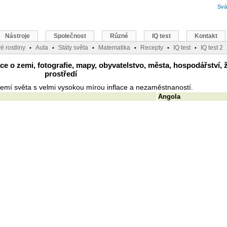
Svá
Nástroje
Společnost
Různé
IQ test
Kontakt
é rostliny
Auta
Státy světa
Matematika
Recepty
IQ test
IQ test 2
•
•
•
•
•
•
 o zemi, fotografie, mapy, obyvatelstvo, města, hospodářství, ž
prostředí
emí světa s velmi vysokou mírou inflace a nezaměstnaností.
Angola