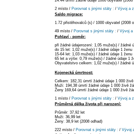
24.44 úmrtí žádné údaje 1000 obyvatel (2008
2 místo /
Porovnat s jinými státy :
/
Vývoj a 
Saldo migrace:
1.72 přistěhovalců (s) / 1000 obyvatel (2008 
49 místo /
Porovnat s jinými státy :
/
Vývoj a
Pohlaví - poměr:
při žádné údajerození: 1,05 muže(s) / žádné 
do 15 let: 1,02 muže(s) / žádné údaje 1 ženu
15-64 let: 1,03 muže(s) / žádné údaje 1 ženu
65 let a výše: 0,79 muže(s) / žádné údaje 1 
Obyvatelstvo celkem: 1,02 muže(s) / žádné ú
Kojenecká úmrtnost:
Celkem: 182,31 úmrtí žádné údaje 1 000 živ
Muži: 194,38 úmrtí žádné údaje 1 000 živě ž
Ženy 169,64 úmrtí žádné údaje 1 000 živě ž
1 místo /
Porovnat s jinými státy :
/
Vývoj a 
Průměrná délka života při narození:
Průměr: 37,92 let
Muži: 36,99 let
Ženy: 38,9 let (2008 odhad)
222 místo /
Porovnat s jinými státy :
/
Vývoj 