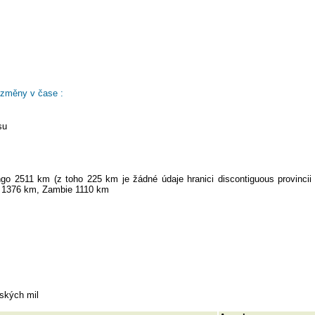
 změny v čase :
su
o 2511 km (z toho 225 km je žádné údaje hranici discontiguous provincii 
e 1376 km, Zambie 1110 km
ských mil