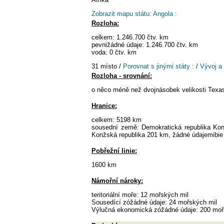
Zobrazit mapu státu: Angola :
Rozloha:
celkem: 1.246.700 čtv. km
pevnižádné údaje: 1.246.700 čtv. km
voda: 0 čtv. km
31 místo /
Porovnat s jinými státy :
/
Vývoj a
Rozloha - srovnání:
o něco méně než dvojnásobek velikosti Texa
Hranice:
celkem: 5198 km
sousední země: Demokratická republika Kong
Konžská republika 201 km, žádné údajemibi
Pobřežní linie:
1600 km
Námořní nároky:
teritoriální moře: 12 mořských mil
Sousedící zóžádné údaje: 24 mořských mil
Výlučná ekonomická zóžádné údaje: 200 moř