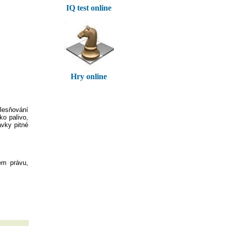
IQ test online
Hry online
lesňování
ko palivo,
ávky pitné
ém právu,