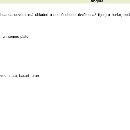
Angola
ž Luanda severní má chladné a suché období (květen až říjen) a horké, ob
u interiéru plató
vec, zlato, bauxit, uran