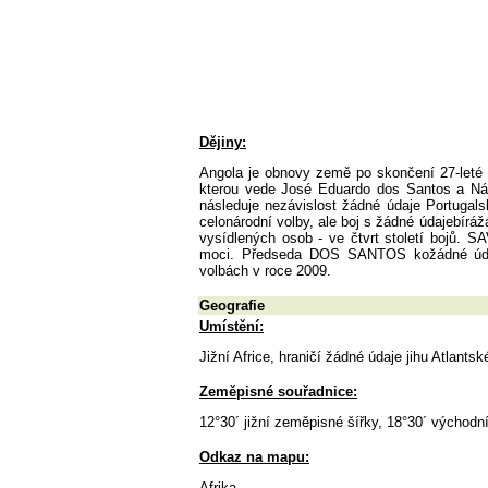
Dějiny:
Angola je obnovy země po skončení 27-leté 
kterou vede José Eduardo dos Santos a Nár
následuje nezávislost žádné údaje Portugal
celonárodní volby, ale boj s žádné údajebírá
vysídlených osob - ve čtvrt století bojů. S
moci. Předseda DOS SANTOS kožádné údaje
volbách v roce 2009.
Geografie
Umístění:
Jižní Africe, hraničí žádné údaje jihu Atlan
Zeměpisné souřadnice:
12°30´ jižní zeměpisné šířky, 18°30´ východ
Odkaz na mapu:
Afrika