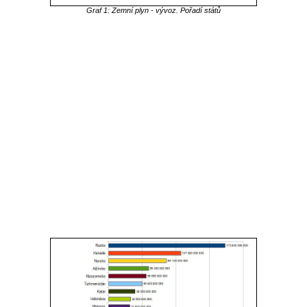
Graf 1: Zemní plyn - vývoz. Pořadí států