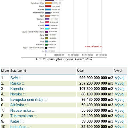
Graf 2: Zemní plyn - vývoz. Pořadí států
Místo
Stát / země
Údaj
Vývoj
1.
Svět :::
929 900 000 000
m3
Vývoj :
2.
Rusko :::
237 200 000 000
m3
Vývoj :
3.
Kanada :::
107 300 000 000
m3
Vývoj :
4.
Norsko :::
86 100 000 000
m3
Vývoj :
5.
Evropská unie (EU) :::
76 480 000 000
m3
Vývoj :
6.
Alžírsko :::
59 400 000 000
m3
Vývoj :
7.
Nizozemsko :::
55 660 000 000
m3
Vývoj :
8.
Turkmenistán :::
49 400 000 000
m3
Vývoj :
9.
Katar :::
39 300 000 000
m3
Vývoj :
10.
Indonésie :::
32 600 000 000
m3
Vývoj :