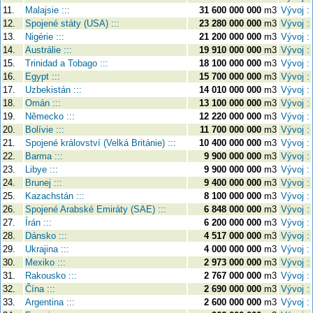
11.
Malajsie :::
31 600 000 000
m3
Vývoj :
12.
Spojené státy (USA) :::
23 280 000 000
m3
Vývoj :
13.
Nigérie :::
21 200 000 000
m3
Vývoj :
14.
Austrálie :::
19 910 000 000
m3
Vývoj :
15.
Trinidad a Tobago :::
18 100 000 000
m3
Vývoj :
16.
Egypt :::
15 700 000 000
m3
Vývoj :
17.
Uzbekistán :::
14 010 000 000
m3
Vývoj :
18.
Omán :::
13 100 000 000
m3
Vývoj :
19.
Německo :::
12 220 000 000
m3
Vývoj :
20.
Bolívie :::
11 700 000 000
m3
Vývoj :
21.
Spojené království (Velká Británie) :::
10 400 000 000
m3
Vývoj :
22.
Barma :::
9 900 000 000
m3
Vývoj :
23.
Libye :::
9 900 000 000
m3
Vývoj :
24.
Brunej :::
9 400 000 000
m3
Vývoj :
25.
Kazachstán :::
8 100 000 000
m3
Vývoj :
26.
Spojené Arabské Emiráty (SAE) :::
6 848 000 000
m3
Vývoj :
27.
Írán :::
6 200 000 000
m3
Vývoj :
28.
Dánsko :::
4 517 000 000
m3
Vývoj :
29.
Ukrajina :::
4 000 000 000
m3
Vývoj :
30.
Mexiko :::
2 973 000 000
m3
Vývoj :
31.
Rakousko :::
2 767 000 000
m3
Vývoj :
32.
Čína :::
2 690 000 000
m3
Vývoj :
33.
Argentina :::
2 600 000 000
m3
Vývoj :