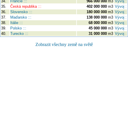
34.
Francie :::
966 000 000
m3
Vývoj :
35.
Česká republika :::
402 000 000
m3
Vývoj :
36.
Slovensko :::
180 000 000
m3
Vývoj :
37.
Maďarsko :::
138 000 000
m3
Vývoj :
38.
Itálie :::
68 000 000
m3
Vývoj :
39.
Polsko :::
45 000 000
m3
Vývoj :
40.
Turecko :::
31 000 000
m3
Vývoj :
Zobrazit všechny země na světě