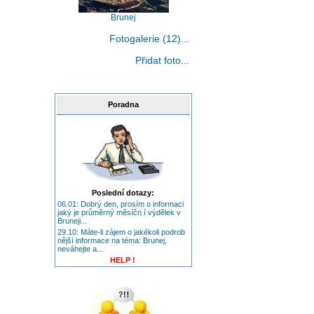
Brunej
Fotogalerie (12)...
Přidat foto...
Poradna
Poslední dotazy:
06.01: Dobrý den, prosím o informaci
jaký je průměrný měsíčn í výdělek v
Bruneji...
29.10: Máte-li zájem o jakékoli podrob
nější informace na téma: Brunej,
neváhejte a...
HELP !