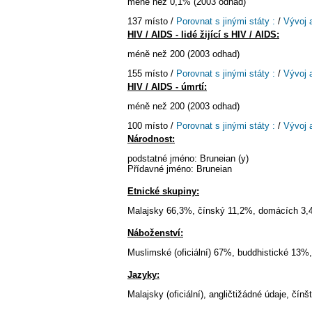
méně než 0,1% (2003 odhad)
137 místo /
Porovnat s jinými státy :
/
Vývoj 
HIV / AIDS - lidé žijící s HIV / AIDS:
méně než 200 (2003 odhad)
155 místo /
Porovnat s jinými státy :
/
Vývoj 
HIV / AIDS - úmrtí:
méně než 200 (2003 odhad)
100 místo /
Porovnat s jinými státy :
/
Vývoj 
Národnost:
podstatné jméno: Bruneian (y)
Přídavné jméno: Bruneian
Etnické skupiny:
Malajsky 66,3%, čínský 11,2%, domácích 3,4
Náboženství:
Muslimské (oficiální) 67%, buddhistické 13%
Jazyky:
Malajsky (oficiální), angličtižádné údaje, čínš