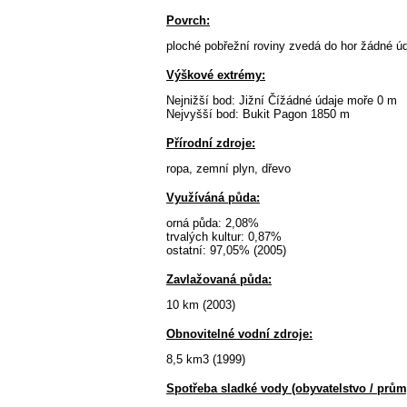
Povrch:
ploché pobřežní roviny zvedá do hor žádné úd
Výškové extrémy:
Nejnižší bod: Jižní Čížádné údaje moře 0 m
Nejvyšší bod: Bukit Pagon 1850 m
Přírodní zdroje:
ropa, zemní plyn, dřevo
Využíváná půda:
orná půda: 2,08%
trvalých kultur: 0,87%
ostatní: 97,05% (2005)
Zavlažovaná půda:
10 km (2003)
Obnovitelné vodní zdroje:
8,5 km3 (1999)
Spotřeba sladké vody (obyvatelstvo / průmy