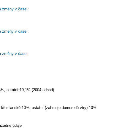
a změny v čase :
a změny v čase :
a změny v čase :
%, ostatní 19,1% (2004 odhad)
, křesťanské 10%, ostatní (zahrnuje domorodé víry) 10%
tižádné údaje