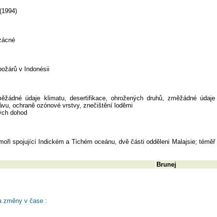
(1994)
vzácné
požárů v Indonésii
měžádné údaje klimatu, desertifikace, ohrožených druhů, změžádné údaje 
vu, ochraně ozónové vrstvy, znečištění loděmi
ných dohod
oři spojující Indickém a Tichém oceánu, dvě části odděleni Malajsie; téměř
Brunej
a změny v čase :