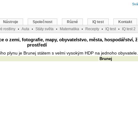
Svá
Nástroje
Společnost
Různé
IQ test
Kontakt
é rostliny
Auta
Státy světa
Matematika
Recepty
IQ test
IQ test 2
•
•
•
•
•
•
 o zemi, fotografie, mapy, obyvatelstvo, města, hospodářství, ž
prostředí
ho plynu je Brunej státem s velmi vysokým HDP na jednoho obyvatele.
Brunej