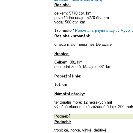
Rozloha:
celkem: 5770 čtv. km
pevnižádné údaje: 5270 čtv. km
voda: 500 čtv. km
175 místo /
Porovnat s jinými státy :
/
Vývoj 
Rozloha - srovnání:
o něco málo menší než Delaware
Hranice:
Celkem: 381 km
sousední země: Malajsie 381 km
Pobřežní linie:
161 km
Námořní nároky:
teritoriální moře: 12 mořských mil
výlučná ekonomická zóžádné údaje: 200 mořsk
Podnebí
Podnebí:
tropické, horké, vlhké, deštivé