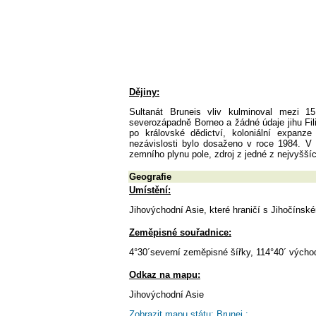
Dějiny:
Sultanát Bruneis vliv kulminoval mezi 15
severozápadně Borneo a žádné údaje jihu Fil
po královské dědictví, koloniální expanze
nezávislosti bylo dosaženo v roce 1984. V t
zemního plynu pole, zdroj z jedné z nejvyšší
Geografie
Umístění:
Jihovýchodní Asie, které hraničí s Jihočínsk
Zeměpisné souřadnice:
4°30´severní zeměpisné šířky, 114°40´ výcho
Odkaz na mapu:
Jihovýchodní Asie
Zobrazit mapu státu: Brunej :