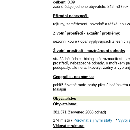
celkem: 0,09
žádné údaje jednoho obyvatele: 243 m3 / rok 
Přírodní nebezpečí:
tajfuny, zemětřesení, povodně a těžké jsou 
Životní prostředí - aktuální problémy:
sezónní kouře / opar vyplývajících z lesních 
Životní prostředí - mezinárodní dohody:
stražádné údaje: biologická rozmanitost, z
prostředí, nebezpečné odpady, o mořském prá
podepsaly, ale neratifikovaly: žádný z vybra
Geografie - poznámka:
poblíž životně moře pruhy přes Jihočínském m
Malajsii
Obyvatelstvo
Obyvatelstvo:
381.371 (červenec 2008 odhad)
174 místo /
Porovnat s jinými státy :
/
Vývoj 
Věková struktura: