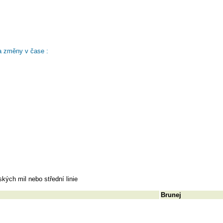
a změny v čase :
ých mil nebo střední linie
Brunej