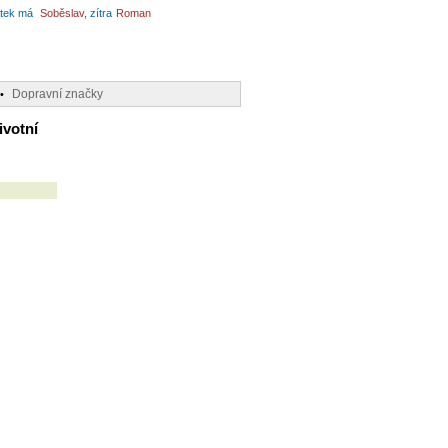
tek má
Soběslav
, zítra
Roman
Dopravní značky
•
ivotní