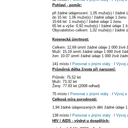
Pohlaví - poměr:
při žádné údajerození: 1,05 muže(s) / žádné 
do 15 let: 1,06 muže(s) / žádné údaje 1 ženu
15-64 let: 1 muže(s) / žádné údaje 1 ženu
65 let a výše: 0,92 muže(s) / žádné údaje 1 
Obyvatelstvo celkem: 1,02 muže(s) / žádné ú
Kojenecká úmrtnost:
Celkem: 12,69 úmrtí žádné údaje 1 000 živě
Muži: 15,19 úmrtí žádné údaje 1 000 živě žá
žen: 10.07 úmrtí žádné údaje 1 000 živě žád
141 místo /
Porovnat s jinými státy :
/
Vývoj 
Průměrná délka života při narození:
Průměr: 75,52 let
Muži: 73,32 let
Ženy: 77.83 let (2008 odhad)
75 místo /
Porovnat s jinými státy :
/
Vývoj a
Celková míra porodnosti:
1,94 žádné údajerozených dětí žádné údaje 1
139 místo /
Porovnat s jinými státy :
/
Vývoj 
HIV / AIDS - výskyt u dospělých: