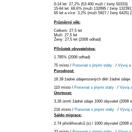
0-14 let: 27,2% (53.400 muži / ženy 50333)
15-64 let: 69,6% (muži 132895 / ženy 132391
65 let a více: 3,2% (muži 5927 / ženy 6425) 
Průměrný věk:
Celkem: 27,5 let
Muži: 27,5 let
Ženy: 27,5 let (2008 odhad)
Přírůstek obyvatelstva:
1.785% (2008 odhad)
75 místo /
Porovnat s jinými státy :
/
Vývoj a
Porodnost:
18.39 žádné údajerozených dětí žádné údaje 
110 místo /
Porovnat s jinými státy :
/
Vývoj 
Úmrtnost:
3,28 úmrtí žádné údaje 1000 obyvatel (2008 
216 místo /
Porovnat s jinými státy :
/
Vývoj 
Saldo migrace:
2.74 přistěhovalců (s) / 1000 obyvatel (2008 
32 místo /
Porovnat s jinými státy :
/
Vývoj a