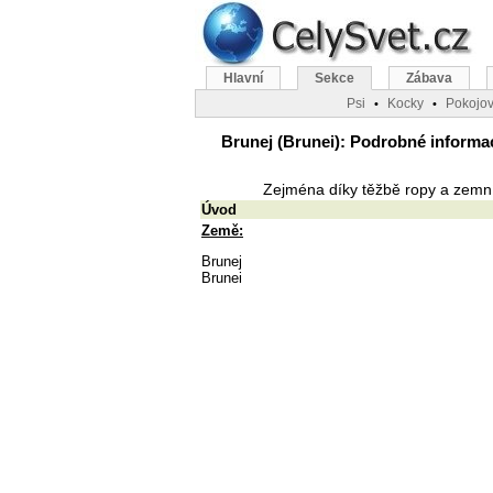
Hlavní
Sekce
Zábava
Psi
Kocky
Pokojov
•
•
Brunej (Brunei): Podrobné informace
Zejména díky těžbě ropy a zemní
Úvod
Země:
Brunej
Brunei