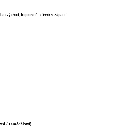
aje východ; kopcovité níľinné v západní
sl / zemědělství):