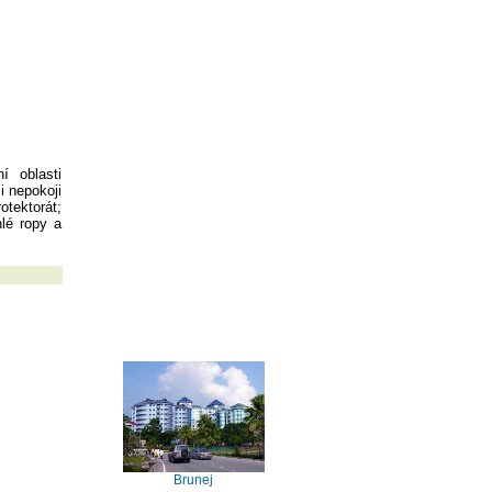
í oblasti
i nepokoji
tektorát;
hlé ropy a
Brunej