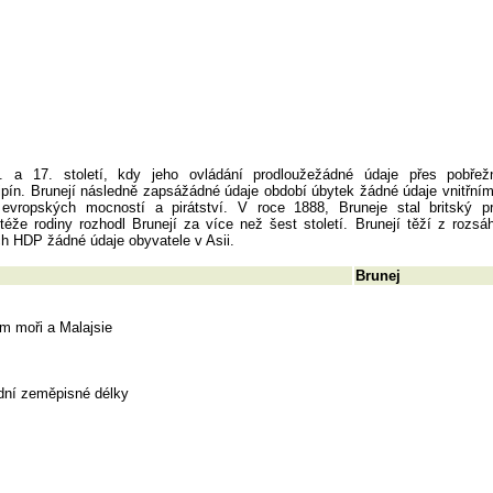
. a 17. století, kdy jeho ovládání prodloužežádné údaje přes pobřežn
ipín. Brunejí následně zapsážádné údaje období úbytek žádné údaje vnitřním
 evropských mocností a pirátství. V roce 1888, Bruneje stal britský pro
éže rodiny rozhodl Brunejí za více než šest století. Brunejí těží z rozsá
ch HDP žádné údaje obyvatele v Asii.
Brunej
ém moři a Malajsie
dní zeměpisné délky