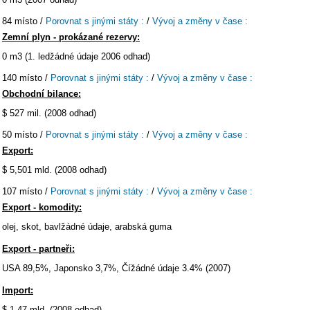
84 místo /
Porovnat s jinými státy :
/
Vývoj a změny v čase :
Zemní plyn - prokázané rezervy:
0 m3 (1. ledžádné údaje 2006 odhad)
140 místo /
Porovnat s jinými státy :
/
Vývoj a změny v čase :
Obchodní bilance:
$ 527 mil. (2008 odhad)
50 místo /
Porovnat s jinými státy :
/
Vývoj a změny v čase :
Export:
$ 5,501 mld. (2008 odhad)
107 místo /
Porovnat s jinými státy :
/
Vývoj a změny v čase :
Export - komodity:
olej, skot, bavlžádné údaje, arabská guma
Export - partneři:
USA 89,5%, Japonsko 3,7%, Čížádné údaje 3.4% (2007)
Import:
$ 1,47 mld. (2008 odhad)