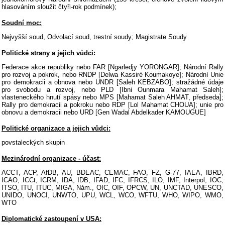
hlasováním sloužit čtyři-rok podmínek);
Soudní moc:
Nejvyšší soud, Odvolací soud, trestní soudy; Magistrate Soudy
Politické strany a jejich vůdci:
Federace akce republiky nebo FAR [Ngarledjy YORONGAR]; Národní Rally
pro rozvoj a pokrok, nebo RNDP [Delwa Kassiré Koumakoye]; Národní Unie
pro demokracii a obnova nebo UNDR [Saleh KEBZABO]; stražádné údaje
pro svobodu a rozvoj, nebo PLD [Ibni Ounmara Mahamat Saleh];
vlasteneckého hnutí spásy nebo MPS [Mahamat Saleh AHMAT, předseda];
Rally pro demokracii a pokroku nebo RDP [Lol Mahamat CHOUA]; unie pro
obnovu a demokracii nebo URD [Gen Wadal Abdelkader KAMOUGUE]
Politické organizace a jejich vůdci:
povstaleckých skupin
Mezinárodní organizace - účast:
ACCT, ACP, AfDB, AU, BDEAC, CEMAC, FAO, FZ, G-77, IAEA, IBRD,
ICAO, ICCt, ICRM, IDA, IDB, IFAD, IFC, IFRCS, ILO, IMF, Interpol, IOC,
ITSO, ITU, ITUC, MIGA, Nám., OIC, OIF, OPCW, UN, UNCTAD, UNESCO,
UNIDO, UNOCI, UNWTO, UPU, WCL, WCO, WFTU, WHO, WIPO, WMO,
WTO
Diplomatické zastoupení v USA: