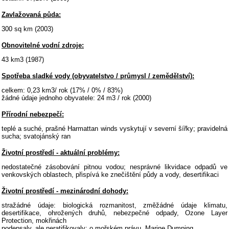
Zavlažovaná půda:
300 sq km (2003)
Obnovitelné vodní zdroje:
43 km3 (1987)
Spotřeba sladké vody (obyvatelstvo / průmysl / zemědělství):
celkem: 0,23 km3/ rok (17% / 0% / 83%)
žádné údaje jednoho obyvatele: 24 m3 / rok (2000)
Přírodní nebezpečí:
teplé a suché, prašné Harmattan winds vyskytují v severní šířky; pravidelná
sucha; svatojánský ran
Životní prostředí - aktuální problémy:
nedostatečné zásobování pitnou vodou; nesprávné likvidace odpadů ve
venkovských oblastech, přispívá ke znečištění půdy a vody, desertifikaci
Životní prostředí - mezinárodní dohody:
stražádné údaje: biologická rozmanitost, změžádné údaje klimatu,
desertifikace, ohrožených druhů, nebezpečné odpady, Ozone Layer
Protection, mokřinách
podepsaly, ale neratifikovaly: o mořském právu, Marine Dumping