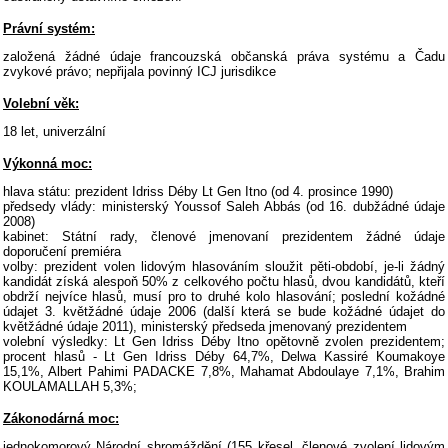
Právní systém:
založená žádné údaje francouzská občanská práva systému a Čadu
zvykové právo; nepřijala povinný ICJ jurisdikce
Volební věk:
18 let, univerzální
Výkonná moc:
hlava státu: prezident Idriss Déby Lt Gen Itno (od 4. prosince 1990)
předsedy vlády: ministerský Youssof Saleh Abbás (od 16. dubžádné údaje
2008)
kabinet: Státní rady, členové jmenovaní prezidentem žádné údaje
doporučení premiéra
volby: prezident volen lidovým hlasováním sloužit pěti-období, je-li žádný
kandidát získá alespoň 50% z celkového počtu hlasů, dvou kandidátů, kteří
obdrží nejvíce hlasů, musí pro to druhé kolo hlasování; poslední kožádné
údajet 3. květžádné údaje 2006 (další která se bude kožádné údajet do
květžádné údaje 2011), ministerský předseda jmenovaný prezidentem
volební výsledky: Lt Gen Idriss Déby Itno opětovně zvolen prezidentem;
procent hlasů - Lt Gen Idriss Déby 64,7%, Delwa Kassiré Koumakoye
15,1%, Albert Pahimi PADACKE 7,8%, Mahamat Abdoulaye 7,1%, Brahim
KOULAMALLAH 5,3%;
Zákonodárná moc:
jednokomorový Národní shromáždění (155 křesel, členové zvolení lidovým