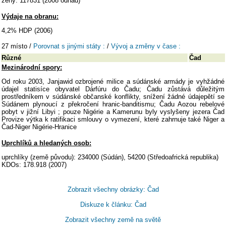
ženy: 117831 (2008 odhad)
Výdaje na obranu:
4,2% HDP (2006)
27 místo /
Porovnat s jinými státy :
/
Vývoj a změny v čase :
Různé
Čad
Mezinárodní spory:
Od roku 2003, Janjawid ozbrojené milice a súdánské armády je vyhžádné
údajel statisíce obyvatel Dárfúru do Čadu; Čadu zůstává důležitým
prostředníkem v súdánské občanské konflikty, snížení žádné údajepětí se
Súdánem plynoucí z překročení hranic-banditismu; Čadu Aozou rebelové
pobyt v jižní Libyi ; pouze Nigérie a Kamerunu byly vyslyšeny jezera Čad
Provize výtka k ratifikaci smlouvy o vymezení, které zahrnuje také Niger a
Čad-Niger Nigérie-Hranice
Uprchlíků a hledaných osob:
uprchlíky (země původu): 234000 (Súdán), 54200 (Středoafrická republika)
KDOs: 178.918 (2007)
Zobrazit všechny obrázky: Čad
Diskuze k článku: Čad
Zobrazit všechny země na světě