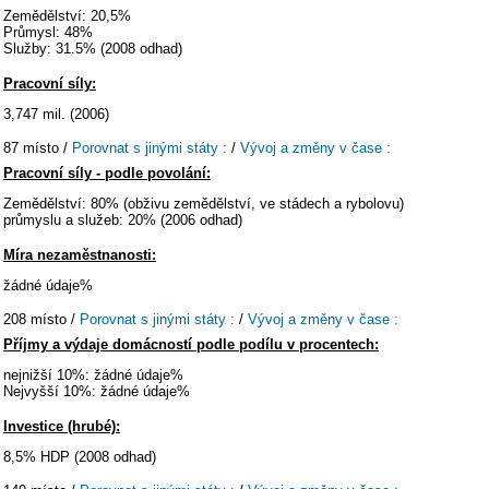
Zemědělství: 20,5%
Průmysl: 48%
Služby: 31.5% (2008 odhad)
Pracovní síly:
3,747 mil. (2006)
87 místo /
Porovnat s jinými státy :
/
Vývoj a změny v čase :
Pracovní síly - podle povolání:
Zemědělství: 80% (obživu zemědělství, ve stádech a rybolovu)
průmyslu a služeb: 20% (2006 odhad)
Míra nezaměstnanosti:
žádné údaje%
208 místo /
Porovnat s jinými státy :
/
Vývoj a změny v čase :
Příjmy a výdaje domácností podle podílu v procentech:
nejnižší 10%: žádné údaje%
Nejvyšší 10%: žádné údaje%
Investice (hrubé):
8,5% HDP (2008 odhad)