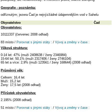
Geografie - poznámka:
odříznutým; jezera Čad je nejvýzžádné údajemnějším vod v Sahelu
Obyvatelstvo
Čad
Obyvatelstvo:
10111337 (červenec 2008 odhad)
83 místo /
Porovnat s jinými státy :
/
Vývoj a změny v čase :
Věková struktura:
0-14 let: 47% (muži 2408638 / ženy 2346984)
15-64 let: 50,1% (muži 2317406 / ženy 2746104)
65 let a více: 2,9% (muži 123561 / ženy 168644) (2008 odhad)
Průměrný věk:
Celkem: 16,4 let
Muži: 15,2 let
Ženy: 17,5 let (2008 odhad)
Přírůstek obyvatelstva:
2.195% (2008 odhad)
51 místo /
Porovnat s jinými státy :
/
Vývoj a změny v čase :