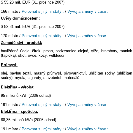
$ 55,23 mil. EUR (31. prosince 2007)
166 místo /
Porovnat s jinými státy :
/
Vývoj a změny v čase :
Úvěry domácnostem:
$ 82,81 mil. EUR (31. prosince 2007)
170 místo /
Porovnat s jinými státy :
/
Vývoj a změny v čase :
Zemědělství - produkt:
bavlžádné údaje, čirok, proso, podzemnice olejná, rýže, brambory, maniok
(tapioka), skot, ovce, kozy, velbloudi
Průmysl:
olej, bavlnu textil, masný průmysl, pivovarnictví, uhličitan sodný (uhličitan
sodný), mýdla, cigarety, stavebních materiálů
Elektřina - výroba:
95 milionů kWh (2006 odhad)
191 místo /
Porovnat s jinými státy :
/
Vývoj a změny v čase :
Elektřina - spotřeba:
88,35 milionů kWh (2006 odhad)
191 místo /
Porovnat s jinými státy :
/
Vývoj a změny v čase :