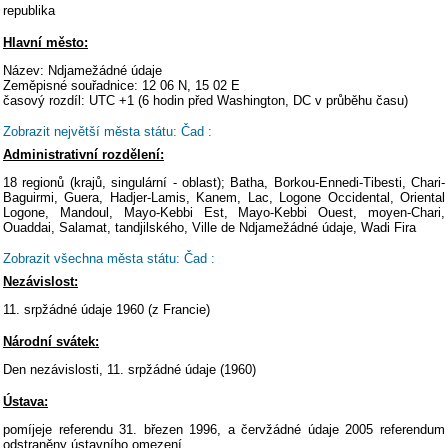
republika
Hlavní město:
Název: Ndjamežádné údaje
Zeměpisné souřadnice: 12 06 N, 15 02 E
časový rozdíl: UTC +1 (6 hodin před Washington, DC v průběhu času)
Zobrazit největší města státu: Čad :
Administrativní rozdělení:
18 regionů (krajů, singulární - oblast); Batha, Borkou-Ennedi-Tibesti, Chari-
Baguirmi, Guera, Hadjer-Lamis, Kanem, Lac, Logone Occidental, Oriental
Logone, Mandoul, Mayo-Kebbi Est, Mayo-Kebbi Ouest, moyen-Chari,
Ouaddai, Salamat, tandjilského, Ville de Ndjamežádné údaje, Wadi Fira
Zobrazit všechna města státu: Čad :
Nezávislost:
11. srpžádné údaje 1960 (z Francie)
Národní svátek:
Den nezávislosti, 11. srpžádné údaje (1960)
Ústava:
pomíjeje referendu 31. březen 1996, a červžádné údaje 2005 referendum
odstraněny ústavního omezení