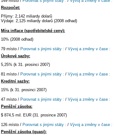
149 místo /
Porovnat s jinými státy :
/
Vývoj a změny v čase :
Rozpočet:
Příjmy: 2,142 miliardy dolarů
Výdaje: 2,125 miliardy dolarů (2008 odhad)
Míra inflace (spotřebitelské ceny):
10% (2008 odhad)
79 místo /
Porovnat s jinými státy :
/
Vývoj a změny v čase :
Úrokové sazby:
5,25% (k 31. prosinci 2007)
81 místo /
Porovnat s jinými státy :
/
Vývoj a změny v čase :
Kreditní sazby:
15% (k 31. prosinci 2007)
47 místo /
Porovnat s jinými státy :
/
Vývoj a změny v čase :
Peněžní zásoba:
$ 874,5 mil. EUR (31. prosince 2007)
126 místo /
Porovnat s jinými státy :
/
Vývoj a změny v čase :
Peněžní zásoba (quasi):