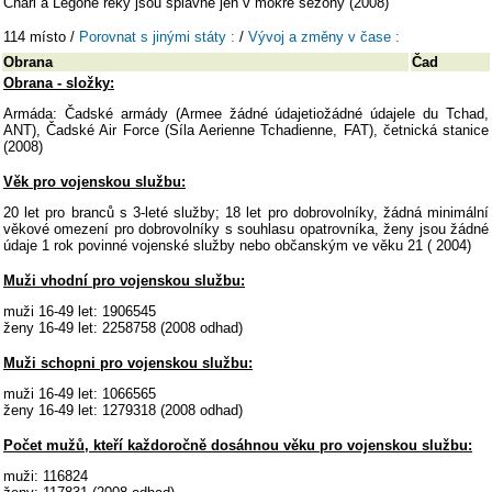
Chari a Legone řeky jsou splavné jen v mokré sezóny (2008)
114 místo /
Porovnat s jinými státy :
/
Vývoj a změny v čase :
Obrana
Čad
Obrana - složky:
Armáda: Čadské armády (Armee žádné údajetiožádné údajele du Tchad,
ANT), Čadské Air Force (Síla Aerienne Tchadienne, FAT), četnická stanice
(2008)
Věk pro vojenskou službu:
20 let pro branců s 3-leté služby; 18 let pro dobrovolníky, žádná minimální
věkové omezení pro dobrovolníky s souhlasu opatrovníka, ženy jsou žádné
údaje 1 rok povinné vojenské služby nebo občanským ve věku 21 ( 2004)
Muži vhodní pro vojenskou službu:
muži 16-49 let: 1906545
ženy 16-49 let: 2258758 (2008 odhad)
Muži schopni pro vojenskou službu:
muži 16-49 let: 1066565
ženy 16-49 let: 1279318 (2008 odhad)
Počet mužů, kteří každoročně dosáhnou věku pro vojenskou službu:
muži: 116824