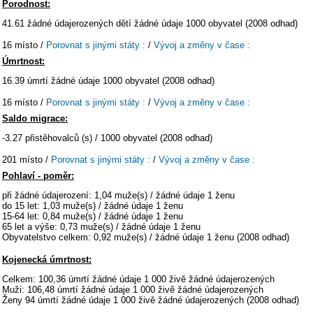
Porodnost:
41.61 žádné údajerozených dětí žádné údaje 1000 obyvatel (2008 odhad)
16 místo /
Porovnat s jinými státy :
/
Vývoj a změny v čase :
Úmrtnost:
16.39 úmrtí žádné údaje 1000 obyvatel (2008 odhad)
16 místo /
Porovnat s jinými státy :
/
Vývoj a změny v čase :
Saldo migrace:
-3.27 přistěhovalců (s) / 1000 obyvatel (2008 odhad)
201 místo /
Porovnat s jinými státy :
/
Vývoj a změny v čase :
Pohlaví - poměr:
při žádné údajerození: 1,04 muže(s) / žádné údaje 1 ženu
do 15 let: 1,03 muže(s) / žádné údaje 1 ženu
15-64 let: 0,84 muže(s) / žádné údaje 1 ženu
65 let a výše: 0,73 muže(s) / žádné údaje 1 ženu
Obyvatelstvo celkem: 0,92 muže(s) / žádné údaje 1 ženu (2008 odhad)
Kojenecká úmrtnost:
Celkem: 100,36 úmrtí žádné údaje 1 000 živě žádné údajerozených
Muži: 106,48 úmrtí žádné údaje 1 000 živě žádné údajerozených
Ženy 94 úmrtí žádné údaje 1 000 živě žádné údajerozených (2008 odhad)