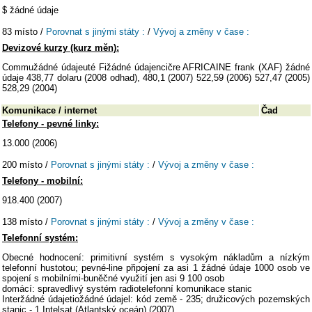
$ žádné údaje
83 místo /
Porovnat s jinými státy :
/
Vývoj a změny v čase :
Devizové kurzy (kurz měn):
Commužádné údajeuté Fižádné údajencičre AFRICAINE frank (XAF) žádné
údaje 438,77 dolaru (2008 odhad), 480,1 (2007) 522,59 (2006) 527,47 (2005)
528,29 (2004)
Komunikace / internet
Čad
Telefony - pevné linky:
13.000 (2006)
200 místo /
Porovnat s jinými státy :
/
Vývoj a změny v čase :
Telefony - mobilní:
918.400 (2007)
138 místo /
Porovnat s jinými státy :
/
Vývoj a změny v čase :
Telefonní systém:
Obecné hodnocení: primitivní systém s vysokým nákladům a nízkým
telefonní hustotou; pevné-line připojení za asi 1 žádné údaje 1000 osob ve
spojení s mobilními-buněčné využití jen asi 9 100 osob
domácí: spravedlivý systém radiotelefonní komunikace stanic
Interžádné údajetiožádné údajel: kód země - 235; družicových pozemských
stanic - 1 Intelsat (Atlantský oceán) (2007)