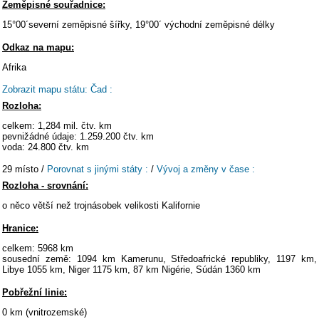
Zeměpisné souřadnice:
15°00´severní zeměpisné šířky, 19°00´ východní zeměpisné délky
Odkaz na mapu:
Afrika
Zobrazit mapu státu: Čad :
Rozloha:
celkem: 1,284 mil. čtv. km
pevnižádné údaje: 1.259.200 čtv. km
voda: 24.800 čtv. km
29 místo /
Porovnat s jinými státy :
/
Vývoj a změny v čase :
Rozloha - srovnání:
o něco větší než trojnásobek velikosti Kalifornie
Hranice:
celkem: 5968 km
sousední země: 1094 km Kamerunu, Středoafrické republiky, 1197 km,
Libye 1055 km, Niger 1175 km, 87 km Nigérie, Súdán 1360 km
Pobřežní linie:
0 km (vnitrozemské)