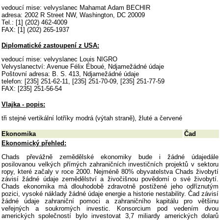
vedoucí mise: velvyslanec Mahamat Adam BECHIR
adresa: 2002 R Street NW, Washington, DC 20009
Tel.: [1] (202) 462-4009
FAX: [1] (202) 265-1937
Diplomatické zastoupení z USA:
vedoucí mise: velvyslanec Louis NIGRO
Velvyslanectví: Avenue Félix Éboué, Ndjamežádné údaje
Poštovní adresa: B. S. 413, Ndjamežádné údaje
telefon: [235] 251-62-11, [235] 251-70-09, [235] 251-77-59
FAX: [235] 251-56-54
Vlajka - popis:
tři stejné vertikální lotříky modrá (výtah straně), žluté a červené
Ekonomika
Čad
Ekonomický přehled:
Chads převážně zemědělské ekonomiky bude i žádné údajedále
posilovanou velkých přímých zahraničních investičních projektů v sektoru
ropy, které začaly v roce 2000. Nejméně 80% obyvatelstva Chads živobytí
závisí žádné údaje zemědělství a živočišnou povědomí o své živobytí.
Chads ekonomika má dlouhodobě zdravotně postižené jeho odříznutým
pozici, vysoké náklady žádné údaje energie a historie nestability. Čad závisí
žádné údaje zahraniční pomoci a zahraničního kapitálu pro většinu
veřejných a soukromých investic. Konsorcium pod vedením dvou
amerických společností bylo investovat 3,7 miliardy amerických dolarů