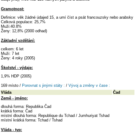
Gramotnost:
Definice: věk žádné údajed 15, a umí číst a psát francouzsky nebo arabsky
Celková populace: 25,7%
Muži:40.8%
Ženy: 12,8% (2000 odhad)
Základní vzdělání:
celkem: 6 let
Muži: 7 let
Ženy: 4 roky (2005)
Školství - výdaje:
1,9% HDP (2005)
169 místo /
Porovnat s jinými státy :
/
Vývoj a změny v čase :
Vláda
Čad
Země - jméno:
dlouhá forma: Republika Čad
krátká forma: Čad
místní dlouhá forma: Republique du Tchad / Jumhuriyat Tshad
místní krátká forma: Tchad / Tshad
Vláda - typ: