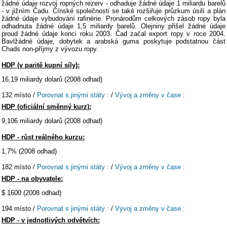
žádné údaje rozvoj ropných rezerv - odhaduje žádné údaje 1 miliardu barelů
- v jižním Čadu. Čínské společnosti se také rozšiřuje průzkum úsilí a plán
žádné údaje vybudování rafinérie. Pronárodům celkových zásob ropy byla
odhadnuta žádné údaje 1,5 miliardy barelů. Olejniny přišel žádné údaje
proud žádné údaje konci roku 2003. Čad začal export ropy v roce 2004.
Bavlžádné údaje, dobytek a arabská guma poskytuje podstatnou část
Chads non-příjmy z vývozu ropy.
HDP (v paritě kupní síly):
16,19 miliardy dolarů (2008 odhad)
132 místo /
Porovnat s jinými státy :
/
Vývoj a změny v čase :
HDP (oficiální směnný kurz):
9,106 miliardy dolarů (2008 odhad)
HDP - růst reálného kurzu:
1,7% (2008 odhad)
182 místo /
Porovnat s jinými státy :
/
Vývoj a změny v čase :
HDP - na obyvatele:
$ 1600 (2008 odhad)
194 místo /
Porovnat s jinými státy :
/
Vývoj a změny v čase :
HDP - v jednotlivých odvětvích: