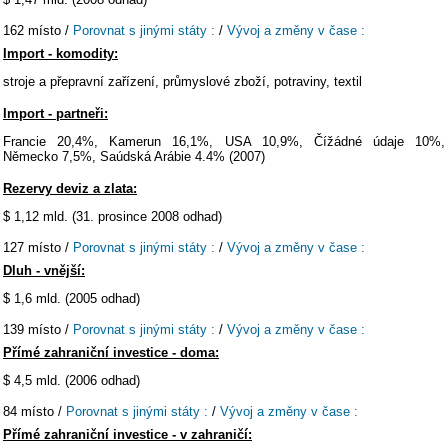
162 místo /
Porovnat s jinými státy :
/
Vývoj a změny v čase :
Import - komodity:
stroje a přepravní zařízení, průmyslové zboží, potraviny, textil
Import - partneři:
Francie 20,4%, Kamerun 16,1%, USA 10,9%, Čížádné údaje 10%,
Německo 7,5%, Saúdská Arábie 4.4% (2007)
Rezervy deviz a zlata:
$ 1,12 mld. (31. prosince 2008 odhad)
127 místo /
Porovnat s jinými státy :
/
Vývoj a změny v čase :
Dluh - vnější:
$ 1,6 mld. (2005 odhad)
139 místo /
Porovnat s jinými státy :
/
Vývoj a změny v čase :
Přímé zahraniční investice - doma:
$ 4,5 mld. (2006 odhad)
84 místo /
Porovnat s jinými státy :
/
Vývoj a změny v čase :
Přímé zahraniční investice - v zahraničí: