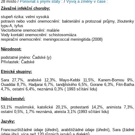
28 místo /
Porovnat s jinými státy :
/
Vývoj a změny v čase :
Závažné infekční choroby:
stupeň rizika: velmi vysoká
potravin nebo vodní onemocnění: bakteriální a protozoal průjmy, žloutenky
typu A, tyfus
Vectorborne onemocnění: malárie
Vody kontakt onemocnění: schistosomiáza
respirační onemocnění: meningococcal meningitida (2008)
Národnost:
podstatné jméno: Čadské (y)
Přívlastek: Čadské
Etnické skupiny:
Sara 27,7%, arabské 12,3%, Mayo-Kebbi 11,5%, Kanem-Bornou 9%,
Ouaddai 8,7%, Hadjarai 6,7%, tandjilského 6,5%, Gorane 6,3%, Fitri-Batha
4,7%, ostatní 6,4%, neznámá 0,3% ( 1993 sčítání lidu)
Náboženství:
53,1% muslimské, katolické 20,1%, protestanti 14,2%, animista 7,3%,
ostatní 0,5%, 1,7% neznámá, ateista 3,1% (1993 sčítání lidu)
Jazyky:
Francouzštižádné údaje (úřední), arabštižádné údaje (úřední), Sara (žádné
údaje jihu), více než 120 různých jazyků a dialektů