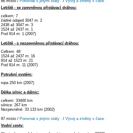
86 místo /
Porovnat s jinými státy :
/
Vývoj a změny v čase :
Letiště - se zpevněnou přistávací dráhou:
celkem: 7
žádné údajed 3047 m: 2
2438 až 3047 m: 3
1524 až 2437 m: 1
Pod 914 m: 1 (2007)
Letiště - s nezpevněnou přistávací dráhou:
Celkem: 48
1524 až 2437 m: 16
914 až 1523 m: 21
Pod 914 m: 11 (2007)
Potrubní systém:
ropa 250 km (2007)
Délka silnic a dálnic:
celkem: 33400 km
silnice: 267 km
Nezpevněné: 33.133 km (2002)
97 místo /
Porovnat s jinými státy :
/
Vývoj a změny v čase :
Vodní cesty: