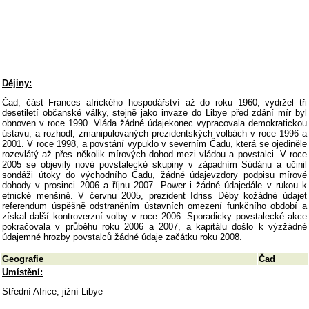
Dějiny:
Čad, část Frances afrického hospodářství až do roku 1960, vydržel tři
desetiletí občanské války, stejně jako invaze do Libye před zdání mír byl
obnoven v roce 1990. Vláda žádné údajekonec vypracovala demokratickou
ústavu, a rozhodl, zmanipulovaných prezidentských volbách v roce 1996 a
2001. V roce 1998, a povstání vypuklo v severním Čadu, která se ojediněle
rozevlátý až přes několik mírových dohod mezi vládou a povstalci. V roce
2005 se objevily nové povstalecké skupiny v západním Súdánu a učinil
sondáži útoky do východního Čadu, žádné údajevzdory podpisu mírové
dohody v prosinci 2006 a říjnu 2007. Power i žádné údajedále v rukou k
etnické menšině. V červnu 2005, prezident Idriss Déby kožádné údajet
referendum úspěšně odstraněním ústavních omezení funkčního období a
získal další kontroverzní volby v roce 2006. Sporadicky povstalecké akce
pokračovala v průběhu roku 2006 a 2007, a kapitálu došlo k výzžádné
údajemné hrozby povstalců žádné údaje začátku roku 2008.
Geografie
Čad
Umístění:
Střední Africe, jižní Libye