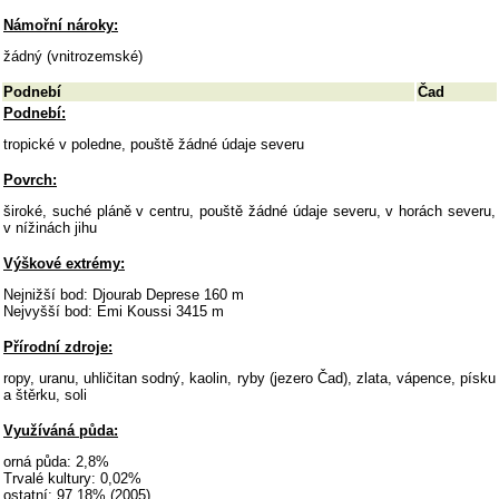
Námořní nároky:
žádný (vnitrozemské)
Podnebí
Čad
Podnebí:
tropické v poledne, pouště žádné údaje severu
Povrch:
široké, suché pláně v centru, pouště žádné údaje severu, v horách severu,
v nížinách jihu
Výškové extrémy:
Nejnižší bod: Djourab Deprese 160 m
Nejvyšší bod: Emi Koussi 3415 m
Přírodní zdroje:
ropy, uranu, uhličitan sodný, kaolin, ryby (jezero Čad), zlata, vápence, písku
a štěrku, soli
Využíváná půda:
orná půda: 2,8%
Trvalé kultury: 0,02%
ostatní: 97,18% (2005)