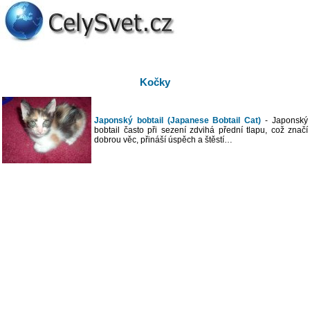
Kočky
Japonský bobtail (Japanese Bobtail Cat)
- Japonský
bobtail často při sezení zdvihá přední tlapu, což značí
dobrou věc, přináší úspěch a štěstí…