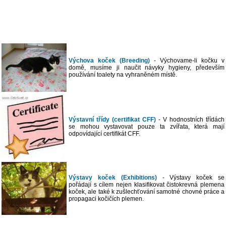
Výchova koček (Breeding)
- Výchovame-li kočku v
domě, musíme ji naučit návyky hygieny, především
používání toalety na vyhraněném místě.
Výstavní třídy (certifikat CFF)
- V hodnostních třídách
se mohou vystavovat pouze ta zvířata, která mají
odpovídající certifikát CFF.
Výstavy koček (Exhibitions)
- Výstavy koček se
pořádají s cílem nejen klasifikovat čistokrevná plemena
koček, ale také k zušlechťování samotné chovné práce a
propagaci kočičích plemen.