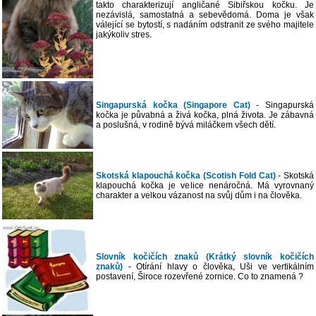
takto charakterizují angličané Sibiřskou kočku. Je
nezávislá, samostatná a sebevědomá. Doma je však
válející se bytostí, s nadáním odstranit ze svého majitele
jakýkoliv stres.
Singapurská kočka (Singapore Cat)
- Singapurská
kočka je půvabná a živá kočka, plná života. Je zábavná
a poslušná, v rodině bývá miláčkem všech dětí.
Skotská klapouchá kočka (Scotish Fold Cat)
- Skotská
klapouchá kočka je velice nenáročná. Má vyrovnaný
charakter a velkou vázanost na svůj dům i na člověka.
Slovník kočičích znaků (Krátký slovník kočičích
znaků)
- Otírání hlavy o člověka, Uši ve vertikálním
postavení, Široce rozevřené zornice. Co to znamená ?