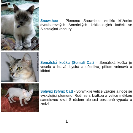
Snowshoe
- Plemeno Snowshoe vzniklo křížením
dvoubarevných Amerických krátkosrstých koček se
Siamskými kocoury.
Somálská kočka (Somali Cat)
- Somálská kočka je
veselá a hravá, bystrá a učenlivá, přitom vnímavá a
klidná.
Sphynx (Sfynx Cat)
- Sphynx je velice vzácné a řídce se
vyskytující plemeno. Rodí se s krátkou a velice měkkou
sametovou srstí. S růstem ale srst postupně vypadá a
zmizí.
1