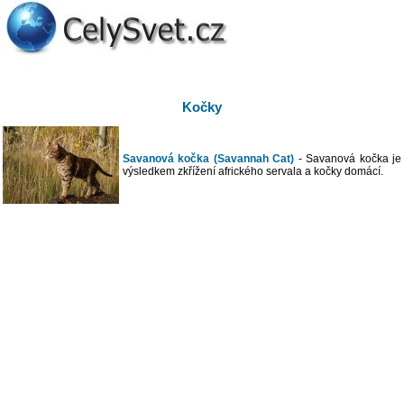
Kočky
Savanová kočka (Savannah Cat)
- Savanová kočka je
výsledkem zkřížení afrického servala a kočky domácí.