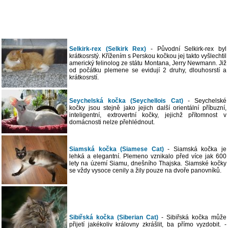
Selkirk-rex (Selkirk Rex)
- Původní Selkirk-rex byl
krátkosrstý. Křížením s Perskou kočkou jej takto vyšlechtil
americký felinolog ze státu Montana, Jerry Newmann. Již
od počátku plemene se evidují 2 druhy, dlouhosrstí a
krátkosrstí.
Seychelská kočka (Seychellois Cat)
- Seychelské
kočky jsou stejně jako jejich další orientální příbuzní,
inteligentní, extrovertní kočky, jejichž přítomnost v
domácnosti nelze přehlédnout.
Siamská kočka (Siamese Cat)
- Siamská kočka je
lehká a elegantní. Plemeno vznikalo před více jak 600
lety na území Siamu, dnešního Thajska. Siamské kočky
se vždy vysoce cenily a žily pouze na dvoře panovníků.
Sibiřská kočka (Siberian Cat)
- Sibiřská kočka může
přijetí jakékoliv královny zkrášlit, ba přímo vyzdobit. -