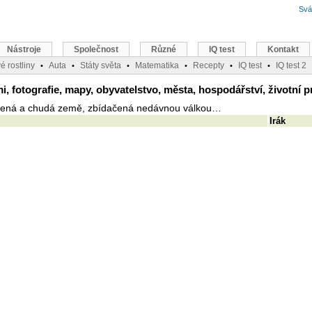
Svá
Nástroje
Společnost
Různé
IQ test
Kontakt
é rostliny
Auta
Státy světa
Matematika
Recepty
IQ test
IQ test 2
•
•
•
•
•
•
i, fotografie, mapy, obyvatelstvo, města, hospodářství, životní p
žená a chudá země, zbídačená nedávnou válkou…
Irák