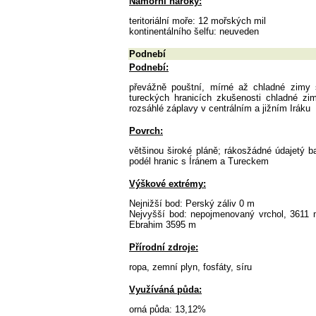
Námořní nároky:
teritoriální moře: 12 mořských mil
kontinentálního šelfu: neuveden
Podnebí
Podnebí:
převážně pouštní, mírné až chladné zimy 
tureckých hranicích zkušenosti chladné zi
rozsáhlé záplavy v centrálním a jižním Iráku
Povrch:
většinou široké pláně; rákosžádné údajetý b
podél hranic s Íránem a Tureckem
Výškové extrémy:
Nejnižší bod: Perský záliv 0 m
Nejvyšší bod: nepojmenovaný vrchol, 3611 
Ebrahim 3595 m
Přírodní zdroje:
ropa, zemní plyn, fosfáty, síru
Využíváná půda:
orná půda: 13,12%