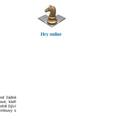
Hry online
 od žádné
vé, kteří
lně žijící
smlouvy s