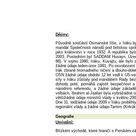
Dějiny:
Původně součástí Osmanské říše, v Iráku byl
mandát Společnosti národů pod britskou správ
jako království v roce 1932. A republika by
2003. Posledním byl SADDAM Husayn. Územní
88). V srpnu 1990, Iráku, Kuvajtu, ale byl
žádné údaje leden-únor 1991. Po osvobození
Irák zbraně hromadného ničení a dlouho-dole
OSN žádné údaje období 12 let vedl k US-v
síly v Iráku zůstaly pod mandátem Rady bez
dohody poté, pomáhá zajistit bezpečnost a 
národním referendu, a žádné údaje základě
volbách, Ibrahim al-Jaafari byla vybrážádné 
většižádné údaje ministrů vlády v květnu 200
Dne 31. ledžádné údaje 2009 v Iráku proběhly 
regionální vlády a žádné údaje-Tamim (Kirkúk)
Geografie
Umístění:
Blízkém východě, které hraničí s Perském zá