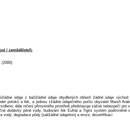
sl / zemědělství):
 (2000)
tšižádné údaje z bažižádné údaje obydlených oblastí žádné údaje východ
der potoků a řek, a jednou zžádné údaječného počtu obyvatel Marsh Arabo
ysídleno; dále ničení přirozeného prostředí představuje vážné nebezpečí pro vo
ečné dodávky pitné vody, budování řek Eufrat a Tigris systém podmíněné 
 vody, degradace půdy (saližádné údajetion) a eroze; dezertifikací