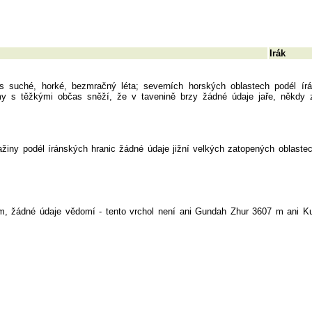
Irák
s suché, horké, bezmračný léta; severních horských oblastech podél ír
my s těžkými občas sněží, že v tavenině brzy žádné údaje jaře, někdy 
ažiny podél íránských hranic žádné údaje jižní velkých zatopených oblaste
m, žádné údaje vědomí - tento vrchol není ani Gundah Zhur 3607 m ani Ku