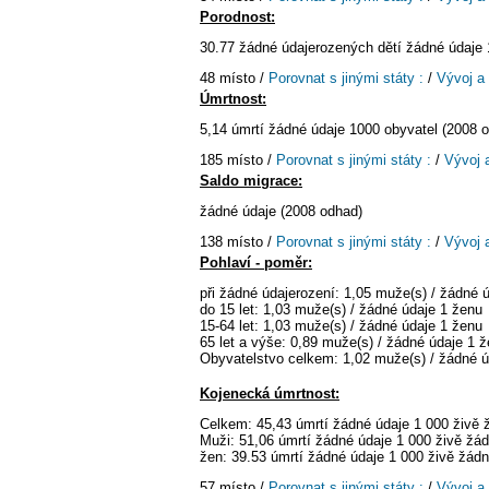
Porodnost:
30.77 žádné údajerozených dětí žádné údaje 
48 místo /
Porovnat s jinými státy :
/
Vývoj a
Úmrtnost:
5,14 úmrtí žádné údaje 1000 obyvatel (2008 
185 místo /
Porovnat s jinými státy :
/
Vývoj 
Saldo migrace:
žádné údaje (2008 odhad)
138 místo /
Porovnat s jinými státy :
/
Vývoj 
Pohlaví - poměr:
při žádné údajerození: 1,05 muže(s) / žádné 
do 15 let: 1,03 muže(s) / žádné údaje 1 ženu
15-64 let: 1,03 muže(s) / žádné údaje 1 ženu
65 let a výše: 0,89 muže(s) / žádné údaje 1 
Obyvatelstvo celkem: 1,02 muže(s) / žádné ú
Kojenecká úmrtnost:
Celkem: 45,43 úmrtí žádné údaje 1 000 živě
Muži: 51,06 úmrtí žádné údaje 1 000 živě žá
žen: 39.53 úmrtí žádné údaje 1 000 živě žád
57 místo /
Porovnat s jinými státy :
/
Vývoj a