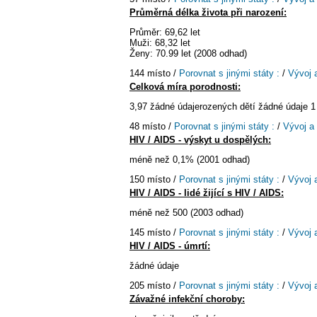
Průměrná délka života při narození:
Průměr: 69,62 let
Muži: 68,32 let
Ženy: 70.99 let (2008 odhad)
144 místo /
Porovnat s jinými státy :
/
Vývoj 
Celková míra porodnosti:
3,97 žádné údajerozených dětí žádné údaje 1
48 místo /
Porovnat s jinými státy :
/
Vývoj a
HIV / AIDS - výskyt u dospělých:
méně než 0,1% (2001 odhad)
150 místo /
Porovnat s jinými státy :
/
Vývoj 
HIV / AIDS - lidé žijící s HIV / AIDS:
méně než 500 (2003 odhad)
145 místo /
Porovnat s jinými státy :
/
Vývoj 
HIV / AIDS - úmrtí:
žádné údaje
205 místo /
Porovnat s jinými státy :
/
Vývoj 
Závažné infekční choroby: