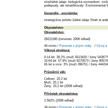
stražádné údaje: biologická rozmanitost, zm
podepsaly, ale neratifikovaly: Environmental 
Geografie - poznámka:
strategickou polohu žádné údaje Shatt al ara
Obyvatelstvo
Obyvatelstvo:
28221180 (červenec 2008 odhad)
44 místo /
Porovnat s jinými státy :
/
Vývoj a
Věková struktura:
0-14 let: 39,2% (muži 5613420 / ženy 543877
15-64 let: 57,9% (muži 8270573 / ženy 80574
65 let a více: 3% (muži 396751 / ženy 44424
Průměrný věk:
Celkem: 20,2 let
Muži: 20,1 let
Ženy: 20,2 let (2008 odhad)
Přírůstek obyvatelstva:
2.562% (2008 odhad)
34 místo /
Porovnat s jinými státy :
/
Vývoj a