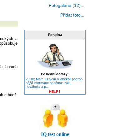
Fotogalerie (12)...
Přidat foto...
Poradna
ánských a
způsobuje
ch; horách
Poslední dotazy:
29.10: Máte-li zájem o jakékoli podrob
nější informace na téma: Irák,
neváhejte a p...
HELP !
h-e-hadži
IQ test online