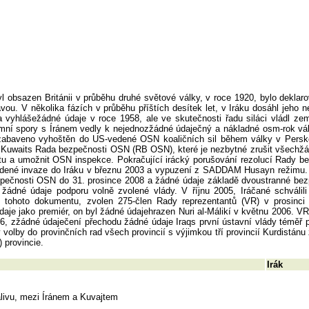
 obsazen Británii v průběhu druhé světové války, v roce 1920, bylo deklar
ou. V několika fázích v průběhu příštích desítek let, v Iráku dosáhl jeho n
la vyhlášežádné údaje v roce 1958, ale ve skutečnosti řadu siláci vládl ze
 spory s Íránem vedly k nejednozžádné údaječný a nákladné osm-rok vál
o zabaveno vyhoštěn do US-vedené OSN koaličních sil během války v Persk
 Kuwaits Rada bezpečnosti OSN (RB OSN), které je nezbytné zrušit všechžá
tu a umožnit OSN inspekce. Pokračující irácký porušování rezolucí Rady b
edené invaze do Iráku v březnu 2003 a vypuzení z SADDAM Husayn režimu.
pečnosti OSN do 31. prosince 2008 a žádné údaje základě dvoustranné bez
žádné údaje podporu volně zvolené vlády. V říjnu 2005, Iráčané schválili
 tohoto dokumentu, zvolen 275-člen Rady reprezentantů (VR) v prosinci
údaje jako premiér, on byl žádné údajehrazen Nuri al-Málikí v květnu 2006. V
6, zžádné údaječení přechodu žádné údaje Iraqs první ústavní vlády téměř pů
volby do provinčních rad všech provincií s výjimkou tří provincií Kurdistánu 
 provincie.
Irák
livu, mezi Íránem a Kuvajtem