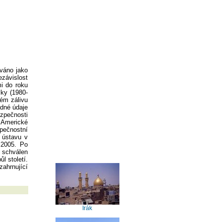
ováno jako
ezávislost
mi do roku
ky (1980-
ém zálivu
dné údaje
ezpečnosti
 Americké
pečnostní
 ústavu v
 2005. Po
R schválen
l století.
zahrnující
Irák