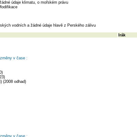
ěžádné údaje klimatu, o mořském právu
Modifikace
bských vodních a žádné údaje hlavě z Perského zálivu
Irák
 změny v čase :
0)
23)
4) (2008 odhad)
 změny v čase :