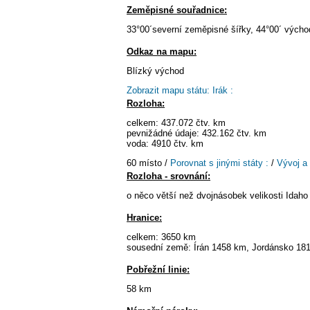
Zeměpisné souřadnice:
33°00´severní zeměpisné šířky, 44°00´ vých
Odkaz na mapu:
Blízký východ
Zobrazit mapu státu: Irák :
Rozloha:
celkem: 437.072 čtv. km
pevnižádné údaje: 432.162 čtv. km
voda: 4910 čtv. km
60 místo /
Porovnat s jinými státy :
/
Vývoj a
Rozloha - srovnání:
o něco větší než dvojnásobek velikosti Idaho
Hranice:
celkem: 3650 km
sousední země: Írán 1458 km, Jordánsko 18
Pobřežní linie:
58 km