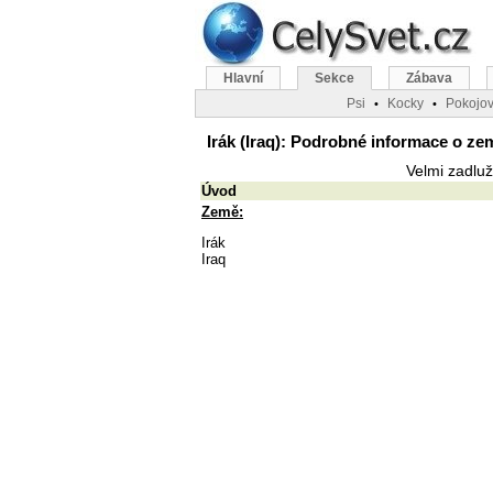
Hlavní
Sekce
Zábava
Psi
Kocky
Pokojov
•
•
Irák (Iraq): Podrobné informace o zem
Velmi zadlu
Úvod
Země:
Irák
Iraq