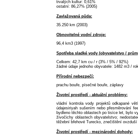
trvalých kultur: 0,61%
ostatní: 86,27% (2005)
Zavlažovaná půda:
35.250 km (2003)
Obnovitelné vodní zdroje:
96,4 km3 (1997)
Spotřeba sladké vody (obyvatelstvo / průmy
Celkem: 42,7 km cu / r (3% / 5% / 92%)
žádné údaje jednoho obyvatele: 1482 m3 / rok
Přírodní nebezpečí:
prachu bouře, písečné bouře, záplavy
Životní prostředí - aktuální problémy:
vládní kontrola vody projektů odkapané vě
údajesiriyah sušením nebo přesměrování fee
bydleno těchto oblastech po tisíce let, bylo v
živočichy oblastech obyvatelstvo; nedostat
těžební břehové Turecko, znečištění ovzduší a
Životní prostředí - mezinárodní dohody: