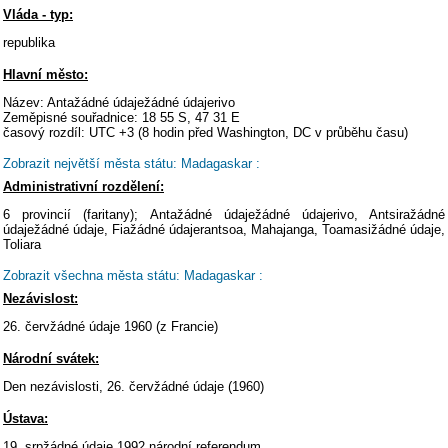
Vláda - typ:
republika
Hlavní město:
Název: Antažádné údaježádné údajerivo
Zeměpisné souřadnice: 18 55 S, 47 31 E
časový rozdíl: UTC +3 (8 hodin před Washington, DC v průběhu času)
Zobrazit největší města státu: Madagaskar :
Administrativní rozdělení:
6 provincií (faritany); Antažádné údaježádné údajerivo, Antsiražádné
údaježádné údaje, Fiažádné údajerantsoa, Mahajanga, Toamasižádné údaje,
Toliara
Zobrazit všechna města státu: Madagaskar :
Nezávislost:
26. červžádné údaje 1960 (z Francie)
Národní svátek:
Den nezávislosti, 26. červžádné údaje (1960)
Ústava:
19. srpžádné údaje 1992 národní referendum