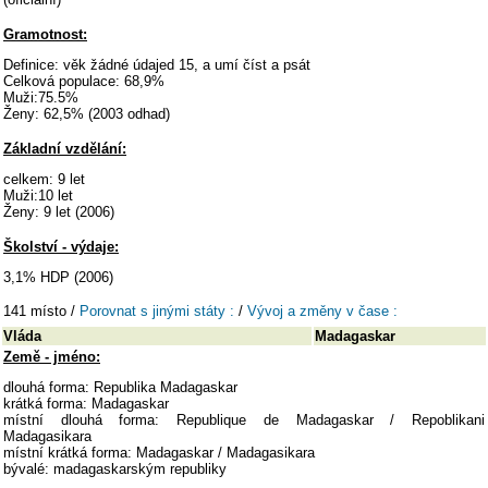
Gramotnost:
Definice: věk žádné údajed 15, a umí číst a psát
Celková populace: 68,9%
Muži:75.5%
Ženy: 62,5% (2003 odhad)
Základní vzdělání:
celkem: 9 let
Muži:10 let
Ženy: 9 let (2006)
Školství - výdaje:
3,1% HDP (2006)
141 místo /
Porovnat s jinými státy :
/
Vývoj a změny v čase :
Vláda
Madagaskar
Země - jméno:
dlouhá forma: Republika Madagaskar
krátká forma: Madagaskar
místní dlouhá forma: Republique de Madagaskar / Repoblikani
Madagasikara
místní krátká forma: Madagaskar / Madagasikara
bývalé: madagaskarským republiky