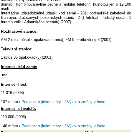
domácí: kombinované-line pevné a mobilní telefonní hustotou jen o 12 100
osob
Interžádné údajetiožádné údajel: kód země - 261; podmořské kabelové do
Bahrajnu, družicových pozemských stanic - 2 (1 Intelsat - Indický oceán, 1
Intersputnik - Atlantského oceánu) (2007)
Rozhlasové stanice:
AM 2 (plus několik opakovac stanic), FM 9, krátkovlnný 6 (2001)
Televizní stanice:
1 (plus 36 opakovačky) (2001)
Internet - kód země:
.mg
Internet - host:
11.016 (2008)
107 místo /
Porovnat s jinými státy :
/
Vývoj a změny v čase :
Internet - uživatelů:
110.000 (2006)
140 místo /
Porovnat s jinými státy :
/
Vývoj a změny v čase :