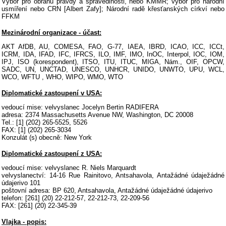
Výbor pro obranu pravdy a spravedlnosti, nebo KMMR; výbor pro národní
usmíření nebo CRN [Albert Zafy]; Národní radě křesťanských církví nebo
FFKM
Mezinárodní organizace - účast:
AKT AfDB, AU, COMESA, FAO, G-77, IAEA, IBRD, ICAO, ICC, ICCt,
ICRM, IDA, IFAD, IFC, IFRCS, ILO, IMF, IMO, InOC, Interpol, IOC, IOM,
IPJ, ISO (korespondent), ITSO, ITU, ITUC, MIGA, Nám., OIF, OPCW,
SADC, UN, UNCTAD, UNESCO, UNHCR, UNIDO, UNWTO, UPU, WCL,
WCO, WFTU , WHO, WIPO, WMO, WTO
Diplomatické zastoupení v USA:
vedoucí mise: velvyslanec Jocelyn Bertin RADIFERA
adresa: 2374 Massachusetts Avenue NW, Washington, DC 20008
Tel.: [1] (202) 265-5525, 5526
FAX: [1] (202) 265-3034
Konzulát (s) obecně: New York
Diplomatické zastoupení z USA:
vedoucí mise: velvyslanec R. Niels Marquardt
velvyslanectví: 14-16 Rue Rainitovo, Antsahavola, Antažádné údaježádné
údajerivo 101
poštovní adresa: BP 620, Antsahavola, Antažádné údaježádné údajerivo
telefon: [261] (20) 22-212-57, 22-212-73, 22-209-56
FAX: [261] (20) 22-345-39
Vlajka - popis: