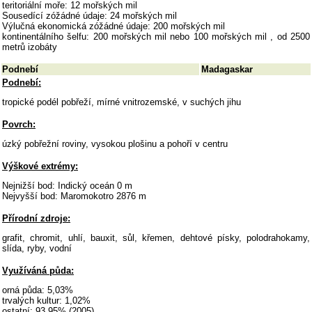
teritoriální moře: 12 mořských mil
Sousedící zóžádné údaje: 24 mořských mil
Výlučná ekonomická zóžádné údaje: 200 mořských mil
kontinentálního šelfu: 200 mořských mil nebo 100 mořských mil , od 2500
metrů izobáty
Podnebí
Madagaskar
Podnebí:
tropické podél pobřeží, mírné vnitrozemské, v suchých jihu
Povrch:
úzký pobřežní roviny, vysokou plošinu a pohoří v centru
Výškové extrémy:
Nejnižší bod: Indický oceán 0 m
Nejvyšší bod: Maromokotro 2876 m
Přírodní zdroje:
grafit, chromit, uhlí, bauxit, sůl, křemen, dehtové písky, polodrahokamy,
slída, ryby, vodní
Využíváná půda:
orná půda: 5,03%
trvalých kultur: 1,02%
ostatní: 93,95% (2005)