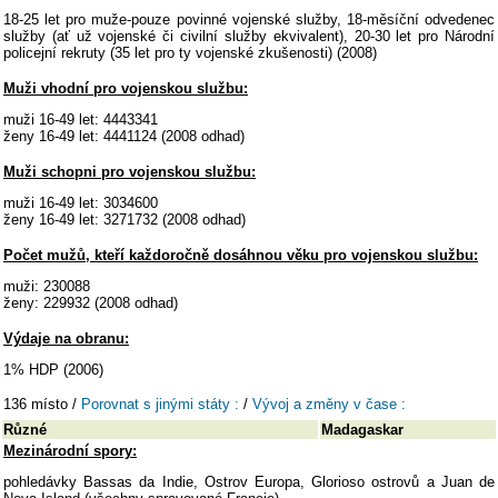
18-25 let pro muže-pouze povinné vojenské služby, 18-měsíční odvedenec
služby (ať už vojenské či civilní služby ekvivalent), 20-30 let pro Národní
policejní rekruty (35 let pro ty vojenské zkušenosti) (2008)
Muži vhodní pro vojenskou službu:
muži 16-49 let: 4443341
ženy 16-49 let: 4441124 (2008 odhad)
Muži schopni pro vojenskou službu:
muži 16-49 let: 3034600
ženy 16-49 let: 3271732 (2008 odhad)
Počet mužů, kteří každoročně dosáhnou věku pro vojenskou službu:
muži: 230088
ženy: 229932 (2008 odhad)
Výdaje na obranu:
1% HDP (2006)
136 místo /
Porovnat s jinými státy :
/
Vývoj a změny v čase :
Různé
Madagaskar
Mezinárodní spory:
pohledávky Bassas da Indie, Ostrov Europa, Glorioso ostrovů a Juan de