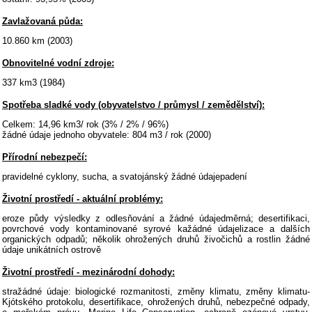
Zavlažovaná půda:
10.860 km (2003)
Obnovitelné vodní zdroje:
337 km3 (1984)
Spotřeba sladké vody (obyvatelstvo / průmysl / zemědělství):
Celkem: 14,96 km3/ rok (3% / 2% / 96%)
žádné údaje jednoho obyvatele: 804 m3 / rok (2000)
Přírodní nebezpečí:
pravidelné cyklony, sucha, a svatojánský žádné údajepadení
Životní prostředí - aktuální problémy:
eroze půdy výsledky z odlesňování a žádné údajedměrná; desertifikaci,
povrchové vody kontaminované syrové kažádné údajelizace a dalších
organických odpadů; několik ohrožených druhů živočichů a rostlin žádné
údaje unikátních ostrově
Životní prostředí - mezinárodní dohody:
stražádné údaje: biologické rozmanitosti, změny klimatu, změny klimatu-
Kjótského protokolu, desertifikace, ohrožených druhů, nebezpečné odpady,