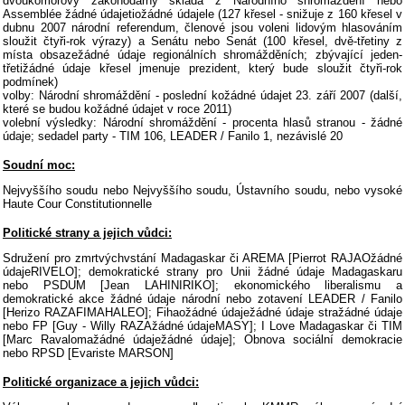
dvoukomorový zákonodárný skládá z Národního shromáždění nebo
Assemblée žádné údajetiožádné údajele (127 křesel - snižuje z 160 křesel v
dubnu 2007 národní referendum, členové jsou voleni lidovým hlasováním
sloužit čtyři-rok výrazy) a Senátu nebo Senát (100 křesel, dvě-třetiny z
místa obsazežádné údaje regionálních shromážděních; zbývající jeden-
třetižádné údaje křesel jmenuje prezident, který bude sloužit čtyři-rok
podmínek)
volby: Národní shromáždění - poslední kožádné údajet 23. září 2007 (další,
které se budou kožádné údajet v roce 2011)
volební výsledky: Národní shromáždění - procenta hlasů stranou - žádné
údaje; sedadel party - TIM 106, LEADER / Fanilo 1, nezávislé 20
Soudní moc:
Nejvyššího soudu nebo Nejvyššího soudu, Ústavního soudu, nebo vysoké
Haute Cour Constitutionnelle
Politické strany a jejich vůdci:
Sdružení pro zmrtvýchvstání Madagaskar či AREMA [Pierrot RAJAOžádné
údajeRIVELO]; demokratické strany pro Unii žádné údaje Madagaskaru
nebo PSDUM [Jean LAHINIRIKO]; ekonomického liberalismu a
demokratické akce žádné údaje národní nebo zotavení LEADER / Fanilo
[Herizo RAZAFIMAHALEO]; Fihaožádné údaježádné údaje stražádné údaje
nebo FP [Guy - Willy RAZAžádné údajeMASY]; I Love Madagaskar či TIM
[Marc Ravalomažádné údaježádné údaje]; Obnova sociální demokracie
nebo RPSD [Evariste MARSON]
Politické organizace a jejich vůdci: