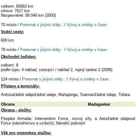
celkem: 65663 km
silnice: 7617 km
Nezpevněné: 58.046 km (2003)
70 místo /
Porovnat s jinými státy :
/
Vývoj a změny v čase :
Vodní cesty:
600 km
79 místo /
Porovnat s jinými státy :
/
Vývoj a změny v čase :
Obchodní loďstvo:
celkem: 8
podle typu: 4 náklad, cestující / náklad 2, ropný tanker 2 (2008)
124 místo /
Porovnat s jinými státy :
/
Vývoj a změny v čase :
Přístavy a terminály:
Antsiražádné údaježádné údaje, Mahajanga, Toamasižádné údaje, Toliara
Obrana
Madagaskar
Obrana - složky:
Peoples Armáda: Intervention Force, rozvoj síly, a Aerožádné údajeval
Force (námořnictvo a vzduch); Národní policejní
Věk pro vojenskou službu: