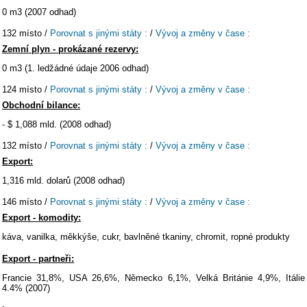
0 m3 (2007 odhad)
132 místo /
Porovnat s jinými státy :
/
Vývoj a změny v čase :
Zemní plyn - prokázané rezervy:
0 m3 (1. ledžádné údaje 2006 odhad)
124 místo /
Porovnat s jinými státy :
/
Vývoj a změny v čase :
Obchodní bilance:
- $ 1,088 mld. (2008 odhad)
132 místo /
Porovnat s jinými státy :
/
Vývoj a změny v čase :
Export:
1,316 mld. dolarů (2008 odhad)
146 místo /
Porovnat s jinými státy :
/
Vývoj a změny v čase :
Export - komodity:
káva, vanilka, měkkýše, cukr, bavlněné tkaniny, chromit, ropné produkty
Export - partneři:
Francie 31,8%, USA 26,6%, Německo 6,1%, Velká Británie 4,9%, Itálie
4.4% (2007)