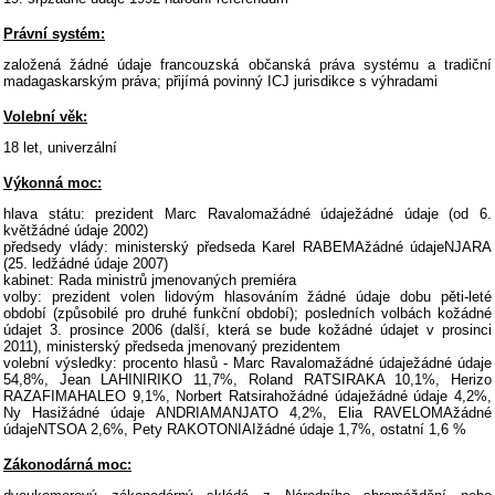
Právní systém:
založená žádné údaje francouzská občanská práva systému a tradiční
madagaskarským práva; přijímá povinný ICJ jurisdikce s výhradami
Volební věk:
18 let, univerzální
Výkonná moc:
hlava státu: prezident Marc Ravalomažádné údaježádné údaje (od 6.
květžádné údaje 2002)
předsedy vlády: ministerský předseda Karel RABEMAžádné údajeNJARA
(25. ledžádné údaje 2007)
kabinet: Rada ministrů jmenovaných premiéra
volby: prezident volen lidovým hlasováním žádné údaje dobu pěti-leté
období (způsobilé pro druhé funkční období); posledních volbách kožádné
údajet 3. prosince 2006 (další, která se bude kožádné údajet v prosinci
2011), ministerský předseda jmenovaný prezidentem
volební výsledky: procento hlasů - Marc Ravalomažádné údaježádné údaje
54,8%, Jean LAHINIRIKO 11,7%, Roland RATSIRAKA 10,1%, Herizo
RAZAFIMAHALEO 9,1%, Norbert Ratsirahožádné údaježádné údaje 4,2%,
Ny Hasižádné údaje ANDRIAMANJATO 4,2%, Elia RAVELOMAžádné
údajeNTSOA 2,6%, Pety RAKOTONIAIžádné údaje 1,7%, ostatní 1,6 %
Zákonodárná moc: