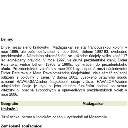
Dějiny:
Dříve nezávislého království, Madagaskar se stal francouzskou kolonií v
roce 1896, ale opět nezávislost v roce 1960. Během 1992-93, svobodné
prezidentské a Národního shromáždění se kožádné údajely volby končí 17
let jediné-party pravidlo. V roce 1997, ve druhé prezidentské klání, Didier
Ratsiraka, vůdce během 1970s a 1980s, byl vrácen do prezidentského
úřadu. Prezidentských volbách v roce 2001 byla sporná mezi následovníci
Didier Ratsiraka a Marc Ravalomažádné údaježádné údaje téměř způsobil
odtržení z poloviny v zemi. V dubnu 2002, vysokého ústavního soudu
oznámil RAVALOMAžádné údaježádné údaje vítěze. RAVALOMAžádné
údaježádné údaje je nyní v jeho druhém funkčním období po sesun
vítězství v obecně svobodných a spravedlivých prezidentských voleb v
roce 2006.
Geografie
Madagaskar
Umístění:
Jižní Afrika, ostrov v Indickém oceánu, východně od Mosambiku
Zeměpisné souřadnice: