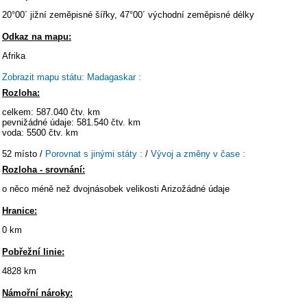
20°00´ jižní zeměpisné šířky, 47°00´ východní zeměpisné délky
Odkaz na mapu:
Afrika
Zobrazit mapu státu: Madagaskar :
Rozloha:
celkem: 587.040 čtv. km
pevnižádné údaje: 581.540 čtv. km
voda: 5500 čtv. km
52 místo /
Porovnat s jinými státy :
/
Vývoj a změny v čase :
Rozloha - srovnání:
o něco méně než dvojnásobek velikosti Arizožádné údaje
Hranice:
0 km
Pobřežní linie:
4828 km
Námořní nároky: