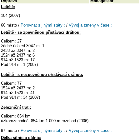
Doprava
Madagaskar
Letiště:
104 (2007)
60 místo /
Porovnat s jinými státy :
/
Vývoj a změny v čase :
Letiště - se zpevněnou přistávací dráhou:
Celkem: 27
žádné údajed 3047 m: 1
2438 až 3047 m: 2
1524 až 2437 m: 6
914 až 1523 m: 17
Pod 914 m: 1 (2007)
Letiště - s nezpevněnou přistávací dráhou:
Celkem: 77
1524 až 2437 m: 2
914 až 1523 m: 41
Pod 914 m: 34 (2007)
Železniční trati:
Celkem: 854 km
úzkorozchodná: 854 km 1.000-m rozchod (2006)
97 místo /
Porovnat s jinými státy :
/
Vývoj a změny v čase :
Délka silnic a dálnic: