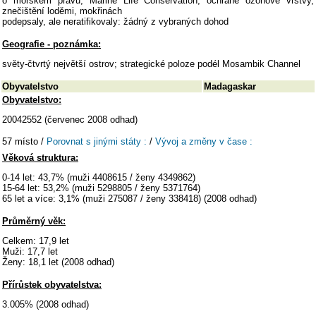
o mořském právu, Marine Life Conservation, ochraně ozónové vrstvy,
znečištění loděmi, mokřinách
podepsaly, ale neratifikovaly: žádný z vybraných dohod
Geografie - poznámka:
světy-čtvrtý největší ostrov; strategické poloze podél Mosambik Channel
Obyvatelstvo
Madagaskar
Obyvatelstvo:
20042552 (červenec 2008 odhad)
57 místo /
Porovnat s jinými státy :
/
Vývoj a změny v čase :
Věková struktura:
0-14 let: 43,7% (muži 4408615 / ženy 4349862)
15-64 let: 53,2% (muži 5298805 / ženy 5371764)
65 let a více: 3,1% (muži 275087 / ženy 338418) (2008 odhad)
Průměrný věk:
Celkem: 17,9 let
Muži: 17,7 let
Ženy: 18,1 let (2008 odhad)
Přírůstek obyvatelstva:
3.005% (2008 odhad)