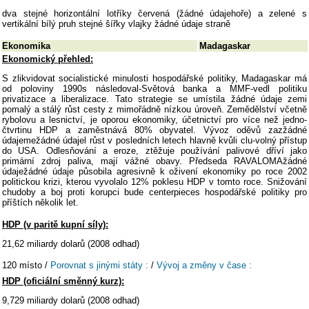
dva stejné horizontální lotříky červená (žádné údajehoře) a zelené s
vertikální bílý pruh stejné šířky vlajky žádné údaje straně
Ekonomika
Madagaskar
Ekonomický přehled:
S zlikvidovat socialistické minulosti hospodářské politiky, Madagaskar má
od poloviny 1990s následoval-Světová banka a MMF-vedl politiku
privatizace a liberalizace. Tato strategie se umístila žádné údaje zemi
pomalý a stálý růst cesty z mimořádně nízkou úroveň. Zemědělství včetně
rybolovu a lesnictví, je oporou ekonomiky, účetnictví pro více než jedno-
čtvrtinu HDP a zaměstnává 80% obyvatel. Vývoz oděvů zazžádné
údajemežádné údajel růst v posledních letech hlavně kvůli clu-volný přístup
do USA. Odlesňování a eroze, ztěžuje používání palivové dříví jako
primární zdroj paliva, mají vážné obavy. Předseda RAVALOMAžádné
údaježádné údaje působila agresivně k oživení ekonomiky po roce 2002
politickou krizi, kterou vyvolalo 12% poklesu HDP v tomto roce. Snižování
chudoby a boj proti korupci bude centerpieces hospodářské politiky pro
příštích několik let.
HDP (v paritě kupní síly):
21,62 miliardy dolarů (2008 odhad)
120 místo /
Porovnat s jinými státy :
/
Vývoj a změny v čase :
HDP (oficiální směnný kurz):
9,729 miliardy dolarů (2008 odhad)