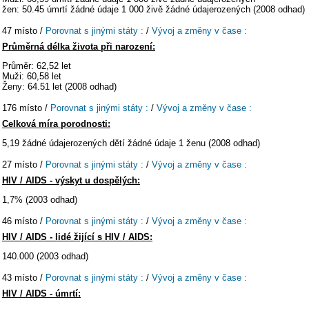
žen: 50.45 úmrtí žádné údaje 1 000 živě žádné údajerozených (2008 odhad)
47 místo /
Porovnat s jinými státy :
/
Vývoj a změny v čase :
Průměrná délka života při narození:
Průměr: 62,52 let
Muži: 60,58 let
Ženy: 64.51 let (2008 odhad)
176 místo /
Porovnat s jinými státy :
/
Vývoj a změny v čase :
Celková míra porodnosti:
5,19 žádné údajerozených dětí žádné údaje 1 ženu (2008 odhad)
27 místo /
Porovnat s jinými státy :
/
Vývoj a změny v čase :
HIV / AIDS - výskyt u dospělých:
1,7% (2003 odhad)
46 místo /
Porovnat s jinými státy :
/
Vývoj a změny v čase :
HIV / AIDS - lidé žijící s HIV / AIDS:
140.000 (2003 odhad)
43 místo /
Porovnat s jinými státy :
/
Vývoj a změny v čase :
HIV / AIDS - úmrtí: