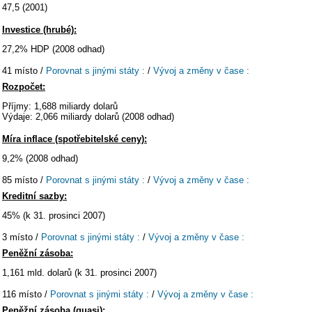
47,5 (2001)
Investice (hrubé):
27,2% HDP (2008 odhad)
41 místo /
Porovnat s jinými státy :
/
Vývoj a změny v čase :
Rozpočet:
Příjmy: 1,688 miliardy dolarů
Výdaje: 2,066 miliardy dolarů (2008 odhad)
Míra inflace (spotřebitelské ceny):
9,2% (2008 odhad)
85 místo /
Porovnat s jinými státy :
/
Vývoj a změny v čase :
Kreditní sazby:
45% (k 31. prosinci 2007)
3 místo /
Porovnat s jinými státy :
/
Vývoj a změny v čase :
Peněžní zásoba:
1,161 mld. dolarů (k 31. prosinci 2007)
116 místo /
Porovnat s jinými státy :
/
Vývoj a změny v čase :
Peněžní zásoba (quasi):