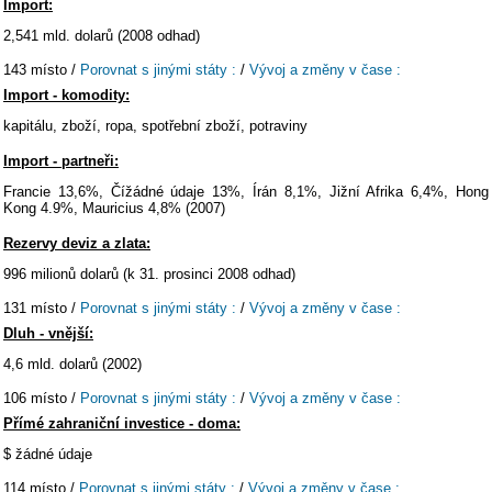
Import:
2,541 mld. dolarů (2008 odhad)
143 místo /
Porovnat s jinými státy :
/
Vývoj a změny v čase :
Import - komodity:
kapitálu, zboží, ropa, spotřební zboží, potraviny
Import - partneři:
Francie 13,6%, Čížádné údaje 13%, Írán 8,1%, Jižní Afrika 6,4%, Hong
Kong 4.9%, Mauricius 4,8% (2007)
Rezervy deviz a zlata:
996 milionů dolarů (k 31. prosinci 2008 odhad)
131 místo /
Porovnat s jinými státy :
/
Vývoj a změny v čase :
Dluh - vnější:
4,6 mld. dolarů (2002)
106 místo /
Porovnat s jinými státy :
/
Vývoj a změny v čase :
Přímé zahraniční investice - doma:
$ žádné údaje
114 místo /
Porovnat s jinými státy :
/
Vývoj a změny v čase :