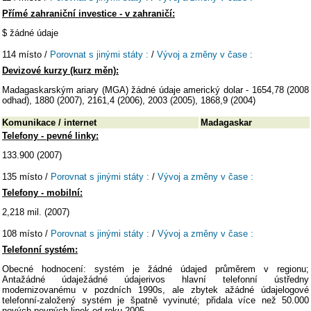
Přímé zahraniční investice - v zahraničí:
$ žádné údaje
114 místo /
Porovnat s jinými státy :
/
Vývoj a změny v čase :
Devizové kurzy (kurz měn):
Madagaskarským ariary (MGA) žádné údaje americký dolar - 1654,78 (2008
odhad), 1880 (2007), 2161,4 (2006), 2003 (2005), 1868,9 (2004)
Komunikace / internet
Madagaskar
Telefony - pevné linky:
133.900 (2007)
135 místo /
Porovnat s jinými státy :
/
Vývoj a změny v čase :
Telefony - mobilní:
2,218 mil. (2007)
108 místo /
Porovnat s jinými státy :
/
Vývoj a změny v čase :
Telefonní systém:
Obecné hodnocení: systém je žádné údajed průměrem v regionu;
Antažádné údaježádné údajerivos hlavní telefonní ústředny
modernizovanému v pozdních 1990s, ale zbytek ažádné údajelogové
telefonní-založený systém je špatně vyvinuté; přidala více než 50.000
nových pevných linek od roku 2005