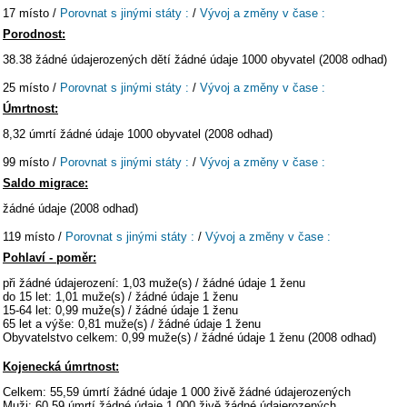
17 místo /
Porovnat s jinými státy :
/
Vývoj a změny v čase :
Porodnost:
38.38 žádné údajerozených dětí žádné údaje 1000 obyvatel (2008 odhad)
25 místo /
Porovnat s jinými státy :
/
Vývoj a změny v čase :
Úmrtnost:
8,32 úmrtí žádné údaje 1000 obyvatel (2008 odhad)
99 místo /
Porovnat s jinými státy :
/
Vývoj a změny v čase :
Saldo migrace:
žádné údaje (2008 odhad)
119 místo /
Porovnat s jinými státy :
/
Vývoj a změny v čase :
Pohlaví - poměr:
při žádné údajerození: 1,03 muže(s) / žádné údaje 1 ženu
do 15 let: 1,01 muže(s) / žádné údaje 1 ženu
15-64 let: 0,99 muže(s) / žádné údaje 1 ženu
65 let a výše: 0,81 muže(s) / žádné údaje 1 ženu
Obyvatelstvo celkem: 0,99 muže(s) / žádné údaje 1 ženu (2008 odhad)
Kojenecká úmrtnost:
Celkem: 55,59 úmrtí žádné údaje 1 000 živě žádné údajerozených
Muži: 60,59 úmrtí žádné údaje 1 000 živě žádné údajerozených