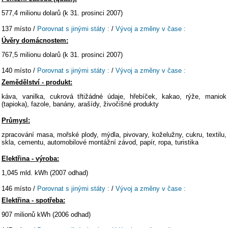
577,4 milionu dolarů (k 31. prosinci 2007)
137 místo /
Porovnat s jinými státy :
/
Vývoj a změny v čase :
Úvěry domácnostem:
767,5 milionu dolarů (k 31. prosinci 2007)
140 místo /
Porovnat s jinými státy :
/
Vývoj a změny v čase :
Zemědělství - produkt:
káva, vanilka, cukrová třtižádné údaje, hřebíček, kakao, rýže, maniok
(tapioka), fazole, banány, arašídy, živočišné produkty
Průmysl:
zpracování masa, mořské plody, mýdla, pivovary, koželužny, cukru, textilu,
skla, cementu, automobilové montážní závod, papír, ropa, turistika
Elektřina - výroba:
1,045 mld. kWh (2007 odhad)
146 místo /
Porovnat s jinými státy :
/
Vývoj a změny v čase :
Elektřina - spotřeba:
907 milionů kWh (2006 odhad)