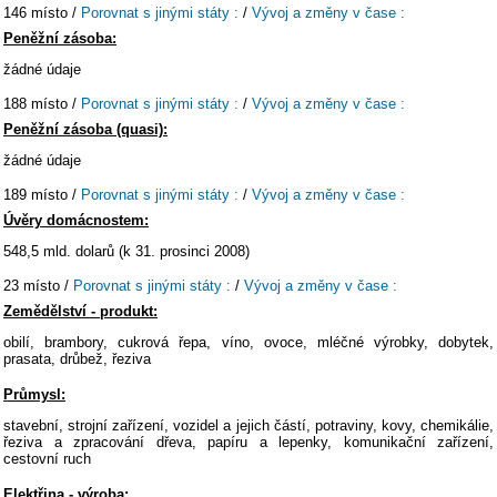
146 místo /
Porovnat s jinými státy :
/
Vývoj a změny v čase :
Peněžní zásoba:
žádné údaje
188 místo /
Porovnat s jinými státy :
/
Vývoj a změny v čase :
Peněžní zásoba (quasi):
žádné údaje
189 místo /
Porovnat s jinými státy :
/
Vývoj a změny v čase :
Úvěry domácnostem:
548,5 mld. dolarů (k 31. prosinci 2008)
23 místo /
Porovnat s jinými státy :
/
Vývoj a změny v čase :
Zemědělství - produkt:
obilí, brambory, cukrová řepa, víno, ovoce, mléčné výrobky, dobytek,
prasata, drůbež, řeziva
Průmysl:
stavební, strojní zařízení, vozidel a jejich částí, potraviny, kovy, chemikálie,
řeziva a zpracování dřeva, papíru a lepenky, komunikační zařízení,
cestovní ruch
Elektřina - výroba: