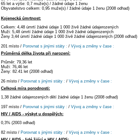
65 let a výše: 0,7 muže(s) / žádné údaje 1 ženu
Obyvatelstvo celkem: 0,95 muže(s) / žádné údaje 1 ženu (2008 odhad)
Kojenecká úmrtnost:
Celkem: 4,48 úmrtí žádné údaje 1 000 živě žádné údajerozených
Muži: 5,48 úmrtí žádné údaje 1 000 živě žádné údajerozených
Ženy 3,44 úmrtí žádné údaje 1 000 živě žádné údajerozených (2008 odhad)
201 místo /
Porovnat s jinými státy :
/
Vývoj a změny v čase :
Průměrná délka života při narození:
Průměr: 79,36 let
Muži: 76,46 let
Ženy: 82.41 let (2008 odhad)
26 místo /
Porovnat s jinými státy :
/
Vývoj a změny v čase :
Celková míra porodnosti:
1,38 žádné údajerozených dětí žádné údaje 1 ženu (2008 odhad)
197 místo /
Porovnat s jinými státy :
/
Vývoj a změny v čase :
HIV / AIDS - výskyt u dospělých:
0,3% (2003 odhad)
82 místo /
Porovnat s jinými státy :
/
Vývoj a změny v čase :
HIV / AIDS - lidé žijící s HIV / AIDS: