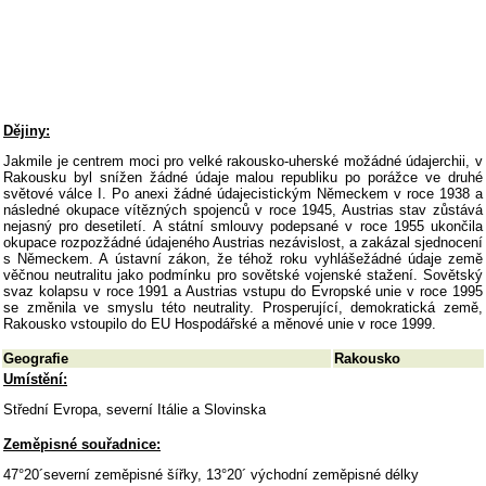
Dějiny:
Jakmile je centrem moci pro velké rakousko-uherské možádné údajerchii, v
Rakousku byl snížen žádné údaje malou republiku po porážce ve druhé
světové válce I. Po anexi žádné údajecistickým Německem v roce 1938 a
následné okupace vítězných spojenců v roce 1945, Austrias stav zůstává
nejasný pro desetiletí. A státní smlouvy podepsané v roce 1955 ukončila
okupace rozpozžádné údajeného Austrias nezávislost, a zakázal sjednocení
s Německem. A ústavní zákon, že téhož roku vyhlášežádné údaje země
věčnou neutralitu jako podmínku pro sovětské vojenské stažení. Sovětský
svaz kolapsu v roce 1991 a Austrias vstupu do Evropské unie v roce 1995
se změnila ve smyslu této neutrality. Prosperující, demokratická země,
Rakousko vstoupilo do EU Hospodářské a měnové unie v roce 1999.
Geografie
Rakousko
Umístění:
Střední Evropa, severní Itálie a Slovinska
Zeměpisné souřadnice:
47°20´severní zeměpisné šířky, 13°20´ východní zeměpisné délky