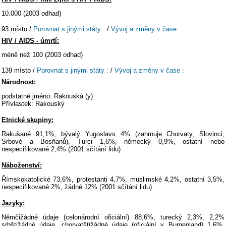
10.000 (2003 odhad)
93 místo /
Porovnat s jinými státy :
/
Vývoj a změny v čase :
HIV / AIDS - úmrtí:
méně než 100 (2003 odhad)
139 místo /
Porovnat s jinými státy :
/
Vývoj a změny v čase :
Národnost:
podstatné jméno: Rakouská (y)
Přívlastek: Rakouský
Etnické skupiny:
Rakušané 91,1%, bývalý Yugoslavs 4% (zahrnuje Chorvaty, Slovinci,
Srbové a Bosňanů), Turci 1,6%, německý 0,9%, ostatní nebo
nespecifikované 2,4% (2001 sčítání lidu)
Náboženství:
Římskokatolické 73,6%, protestanti 4,7%, muslimské 4,2%, ostatní 3,5%,
nespecifikované 2%, žádné 12% (2001 sčítání lidu)
Jazyky:
Němčižádné údaje (celonárodní oficiální) 88,6%, turecký 2,3%, 2,2%
srbštižádné údaje, chorvatštižádné údaje (oficiální v Burgenland) 1,6%,