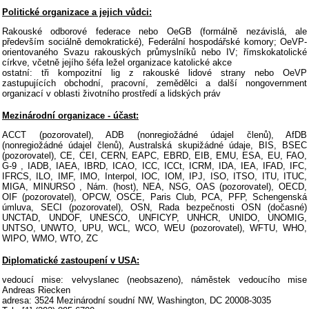
Politické organizace a jejich vůdci:
Rakouské odborové federace nebo OeGB (formálně nezávislá, ale
především sociálně demokratické), Federální hospodářské komory; OeVP-
orientovaného Svazu rakouských průmyslníků nebo IV; římskokatolické
církve, včetně jejího šéfa ležel organizace katolické akce
ostatní: tři kompozitní lig z rakouské lidové strany nebo OeVP
zastupujících obchodní, pracovní, zemědělci a další nongovernment
organizací v oblasti životního prostředí a lidských práv
Mezinárodní organizace - účast:
ACCT (pozorovatel), ADB (nonregiožádné údajel členů), AfDB
(nonregiožádné údajel členů), Australská skupižádné údaje, BIS, BSEC
(pozorovatel), CE, CEI, CERN, EAPC, EBRD, EIB, EMU, ESA, EU, FAO,
G-9 , IADB, IAEA, IBRD, ICAO, ICC, ICCt, ICRM, IDA, IEA, IFAD, IFC,
IFRCS, ILO, IMF, IMO, Interpol, IOC, IOM, IPJ, ISO, ITSO, ITU, ITUC,
MIGA, MINURSO , Nám. (host), NEA, NSG, OAS (pozorovatel), OECD,
OIF (pozorovatel), OPCW, OSCE, Paris Club, PCA, PFP, Schengenská
úmluva, SECI (pozorovatel), OSN, Rada bezpečnosti OSN (dočasné)
UNCTAD, UNDOF, UNESCO, UNFICYP, UNHCR, UNIDO, UNOMIG,
UNTSO, UNWTO, UPU, WCL, WCO, WEU (pozorovatel), WFTU, WHO,
WIPO, WMO, WTO, ZC
Diplomatické zastoupení v USA:
vedoucí mise: velvyslanec (neobsazeno), náměstek vedoucího mise
Andreas Riecken
adresa: 3524 Mezinárodní soudní NW, Washington, DC 20008-3035