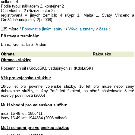
celkem: 4
Podle typu: nákladem 2, kontejner 2
Cizí-vlastnil: 2 (Nizozemsko 2)
registrovaná v jiných zemích: 4 (Kypr 1, Malta 1, Svatý Vincenc a
Grežádné údajediny 2) (2008)
135 místo /
Porovnat s jinými státy :
/
Vývoj a změny v čase :
Přístavy a terminály:
Enns, Krems, Linz, Vídeň
Obrana
Rakousko
Obrana - složky:
Pozemních sil (KdoLdSK), vzdušných sil (KdoLuSK)
Věk pro vojenskou službu:
18-35 let pro povinné vojenské služby, 16 let pro muže nebo ženy
dobrovolné služby, služby 7měsíců školení, po němž následovala 8-leté
rezervy povinnosti (2006)
Muži vhodní pro vojenskou službu:
muži 16-49 let: 1986411
ženy 16-49 let: 1944834 (2008 odhad)
Muži schopni pro vojenskou službu: