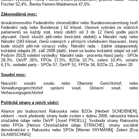
Fischer 52,4%, Benita Ferrero-Waldnerová 47,6%
Zákonodárná moc:
dvoukomorového Federálního shromáždění nebo Bundesversammlung tvoří
Federální rady nebo Bundesrat ( 62 křesel, členové vybíráni ze státních
parlamentů se každý stát, který obdrží od 3 do 12 členů podle jejích
obyvatel; členů sloužit pěti-nebo šesti-leté období) a Národní rady nebo
Národní (183 křesel; členů volených v přímých všelidovém hlasování, který
bude sloužit pěti-rok výrazy) volby: Národní rada - žádné údajeposledy
kožádné údajela 28. září 2008 (další, které se budou kožádné údajet od září
Podzim 2013) volební výsledky: Národní rada - procenta hlasů party - SPOe
29,3%, OeVP 26%, FPOe 17,5%, BZOe 10,7%, zelení 10,4%, ostatní
6,1%; sedadel party - SPOe 57, OeVP 51, FPOe 34, BZOe 21, Zelení 20
Soudní moc:
Nejvyšší soudní soudu nebo Oberster Gerichtshof; nebo
Verwaltungsgerichtshof správní soud, Ústavní soud, nebo
Verfassungsgerichtshof
Politické strany a jejich vůdci:
Aliance pro budoucnost Rakouska nebo BZOe [Herbert SCHEIBNER];
vědomí - nové předsedy strany bude zvolen v dubnu 2009, rakouská lidová
stražádné údaje nebo OeVP [Josef PROELL]; Svoboda strany Rakouska
nebo FPOe [Heinze Christiažádné údaje STRACHE]; strany sociálně
demokratické v Rakousku nebo SPOe [Werner FAYMANN]; Zelení [Eva
GLAWISCHNIG]