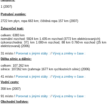
1 (2007)
Potrubní systém:
2722 km plyn, ropa 663 km; čištěná ropa 157 km (2007)
Železniční trati:
celkem: 6383 km
normální rozchod: 5924 km 1.435-m rozchod (3772 km elektrizovaných)
úzkorozchodná: 371 km 1.000-m rozchod; 88 km 0.760-m rozchod (25 km
elektrizovaná) (2006)
31 místo /
Porovnat s jinými státy :
/
Vývoj a změny v čase :
Délka silnic a dálnic:
celkem: 107.262 km
silnice: 107262 km (zahrnuje 1677 km rychlostních silnic) (2006)
41 místo /
Porovnat s jinými státy :
/
Vývoj a změny v čase :
Vodní cesty:
358 km (2007)
91 místo /
Porovnat s jinými státy :
/
Vývoj a změny v čase :
Obchodní loďstvo: