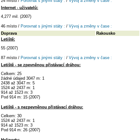
24 místo /
Porovnat s jinými státy :
/
Vývoj a změny v čase :
Internet - uživatelů:
4,277 mil. (2007)
46 místo /
Porovnat s jinými státy :
/
Vývoj a změny v čase :
Doprava
Rakousko
Letiště:
55 (2007)
87 místo /
Porovnat s jinými státy :
/
Vývoj a změny v čase :
Letiště - se zpevněnou přistávací dráhou:
Celkem: 25
žádné údajed 3047 m: 1
2438 až 3047 m: 5
1524 až 2437 m: 1
914 až 1523 m: 3
Pod 914 m: 15 (2007)
Letiště - s nezpevněnou přistávací dráhou:
Celkem: 30
1524 až 2437 m: 1
914 až 1523 m: 3
Pod 914 m: 26 (2007)
Heliporty: