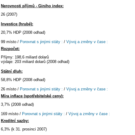
Nerovnosti příjmů - Giniho index:
26 (2007)
Investice (hrubé):
20,7% HDP (2008 odhad)
99 místo /
Porovnat s jinými státy :
/
Vývoj a změny v čase :
Rozpočet:
Příjmy: 198,6 miliard dolarů
výdaje: 203 miliard dolarů (2008 odhad)
Státní dluh:
58,8% HDP (2008 odhad)
26 místo /
Porovnat s jinými státy :
/
Vývoj a změny v čase :
Míra inflace (spotřebitelské ceny):
3,7% (2008 odhad)
169 místo /
Porovnat s jinými státy :
/
Vývoj a změny v čase :
Kreditní sazby:
6,3% (k 31. prosinci 2007)