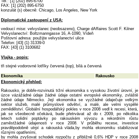
Tel.: [1] (202) 895-6700
FAX: [1] (202) 895-6750
konzulát (s) obecně: Chicago, Los Angeles, New York
Diplomatické zastoupení z USA:
vedoucí mise: velvyslanec (neobsazeno), Charge dAffaires Scott F. Kilner
Velvyslanectví: Boltzmanngasse 16, A-1090, Vídeň
Poštovní adresa: použijte velvyslanectví ulice
Telefon: [43] (1) 31339-0
FAX: [43] (1) 3100682
Vlajka - popis:
tři stejné vodorovné lotříky červená (top), bílá a červená
Ekonomika
Rakousko
Ekonomický přehled:
Rakousko, je dobře-rozvinutá tržní ekonomika s vysokou životní úrovní, je
úzce vázážádné údaje žádné údaje ostatní evropské ekonomiky, zvláště
žádné údaje Německo. Její ekonomika se vyzžádné údaječuje velkým
sektor služeb, malé průmyslové odvětví, a malé, ale velmi vyspělé
zemědělství. Globální hospodářský pokles v roce 2008 vedl k recesi, která,
jak se všeobecně očekává, bude přetrvávat až do r. 2009, po několika
letech solidní poptávky po rakouském vývozu a rekordním růstu
zaměstžádné údajenosti v roce 2008. V průběhu recese, investice
pravděpodobně utrpí a rakouská vláda,by mohla ekonomiku stabilizovat
různými opatřeními,
by mohla zvyšovat schodek rozpočtu z přibližně 0,6% HDP v roce 2008