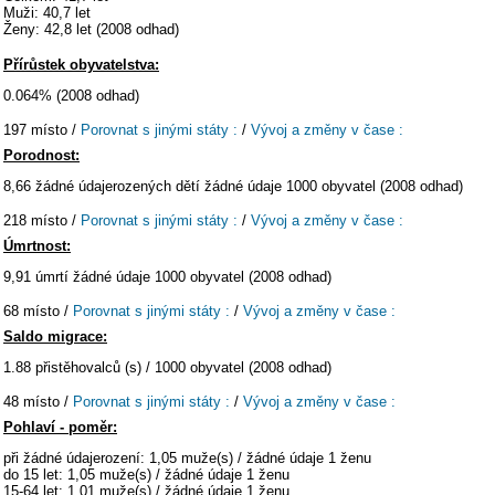
Muži: 40,7 let
Ženy: 42,8 let (2008 odhad)
Přírůstek obyvatelstva:
0.064% (2008 odhad)
197 místo /
Porovnat s jinými státy :
/
Vývoj a změny v čase :
Porodnost:
8,66 žádné údajerozených dětí žádné údaje 1000 obyvatel (2008 odhad)
218 místo /
Porovnat s jinými státy :
/
Vývoj a změny v čase :
Úmrtnost:
9,91 úmrtí žádné údaje 1000 obyvatel (2008 odhad)
68 místo /
Porovnat s jinými státy :
/
Vývoj a změny v čase :
Saldo migrace:
1.88 přistěhovalců (s) / 1000 obyvatel (2008 odhad)
48 místo /
Porovnat s jinými státy :
/
Vývoj a změny v čase :
Pohlaví - poměr:
při žádné údajerození: 1,05 muže(s) / žádné údaje 1 ženu
do 15 let: 1,05 muže(s) / žádné údaje 1 ženu
15-64 let: 1,01 muže(s) / žádné údaje 1 ženu