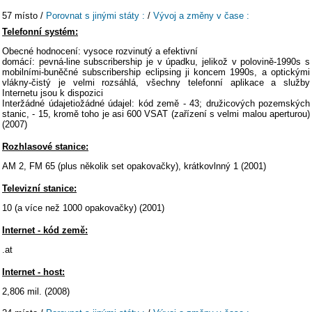
57 místo /
Porovnat s jinými státy :
/
Vývoj a změny v čase :
Telefonní systém:
Obecné hodnocení: vysoce rozvinutý a efektivní
domácí: pevná-line subscribership je v úpadku, jelikož v polovině-1990s s
mobilními-buněčné subscribership eclipsing ji koncem 1990s, a optickými
vlákny-čistý je velmi rozsáhlá, všechny telefonní aplikace a služby
Internetu jsou k dispozici
Interžádné údajetiožádné údajel: kód země - 43; družicových pozemských
stanic, - 15, kromě toho je asi 600 VSAT (zařízení s velmi malou aperturou)
(2007)
Rozhlasové stanice:
AM 2, FM 65 (plus několik set opakovačky), krátkovlnný 1 (2001)
Televizní stanice:
10 (a více než 1000 opakovačky) (2001)
Internet - kód země:
.at
Internet - host:
2,806 mil. (2008)