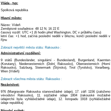
Vláda - typ:
Spolková republika
Hlavní město:
Název: Vídeň
Zeměpisné souřadnice: 48 12 N, 16 22 E
časový rozdíl: UTC +1 (6 hodin před Washington, DC v průběhu času)
letní čas: +1 hod, začíná poslední neděli v březnu, končí poslední neděli v
říjnu
Zobrazit největší města státu: Rakousko :
Administrativní rozdělení:
9 států (Bundesländer, singulární - Bundesland), Burgenland, Kaernten
(Korutany), Niederoesterreich (Dolní Rakousko), Oberoesterreich (Horní
Rakousko), Salzburg, Steiermark (Štýrsko), Tirol (Tyrolsko), Vorarlberg,
Wien (Vídeň)
Zobrazit všechna města státu: Rakousko :
Nezávislost:
976 (Margravate Rakouska stanovežádné údaje), 17. září 1156 (založeno
vévodství Rakousko), 11. srpžádné údaje 1804 (rakouské možádné
údajerchii byla vyhlášežádné údaje), 12. listopadu 1918 (vyhlášežádné
údaje republika)
Národní svátek: