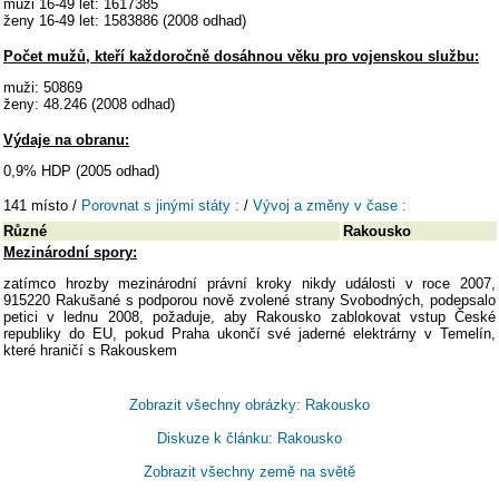
muži 16-49 let: 1617385
ženy 16-49 let: 1583886 (2008 odhad)
Počet mužů, kteří každoročně dosáhnou věku pro vojenskou službu:
muži: 50869
ženy: 48.246 (2008 odhad)
Výdaje na obranu:
0,9% HDP (2005 odhad)
141 místo /
Porovnat s jinými státy :
/
Vývoj a změny v čase :
Různé
Rakousko
Mezinárodní spory:
zatímco hrozby mezinárodní právní kroky nikdy události v roce 2007,
915220 Rakušané s podporou nově zvolené strany Svobodných, podepsalo
petici v lednu 2008, požaduje, aby Rakousko zablokovat vstup České
republiky do EU, pokud Praha ukončí své jaderné elektrárny v Temelín,
které hraničí s Rakouskem
Zobrazit všechny obrázky: Rakousko
Diskuze k článku: Rakousko
Zobrazit všechny země na světě