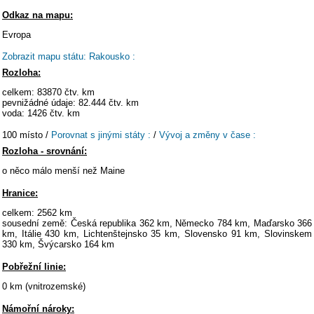
Odkaz na mapu:
Evropa
Zobrazit mapu státu: Rakousko :
Rozloha:
celkem: 83870 čtv. km
pevnižádné údaje: 82.444 čtv. km
voda: 1426 čtv. km
100 místo /
Porovnat s jinými státy :
/
Vývoj a změny v čase :
Rozloha - srovnání:
o něco málo menší než Maine
Hranice:
celkem: 2562 km
sousední země: Česká republika 362 km, Německo 784 km, Maďarsko 366
km, Itálie 430 km, Lichtenštejnsko 35 km, Slovensko 91 km, Slovinskem
330 km, Švýcarsko 164 km
Pobřežní linie:
0 km (vnitrozemské)
Námořní nároky: