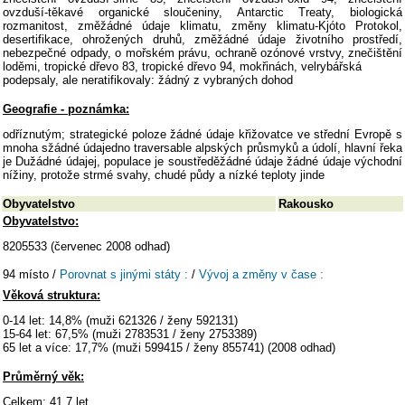
ovzduší-těkavé organické sloučeniny, Antarctic Treaty, biologická
rozmanitost, změžádné údaje klimatu, změny klimatu-Kjóto Protokol,
desertifikace, ohrožených druhů, změžádné údaje životního prostředí,
nebezpečné odpady, o mořském právu, ochraně ozónové vrstvy, znečištění
loděmi, tropické dřevo 83, tropické dřevo 94, mokřinách, velrybářská
podepsaly, ale neratifikovaly: žádný z vybraných dohod
Geografie - poznámka:
odříznutým; strategické poloze žádné údaje křižovatce ve střední Evropě s
mnoha sžádné údajedno traversable alpských průsmyků a údolí, hlavní řeka
je Dužádné údajej, populace je soustředěžádné údaje žádné údaje východní
nížiny, protože strmé svahy, chudé půdy a nízké teploty jinde
Obyvatelstvo
Rakousko
Obyvatelstvo:
8205533 (červenec 2008 odhad)
94 místo /
Porovnat s jinými státy :
/
Vývoj a změny v čase :
Věková struktura:
0-14 let: 14,8% (muži 621326 / ženy 592131)
15-64 let: 67,5% (muži 2783531 / ženy 2753389)
65 let a více: 17,7% (muži 599415 / ženy 855741) (2008 odhad)
Průměrný věk:
Celkem: 41,7 let