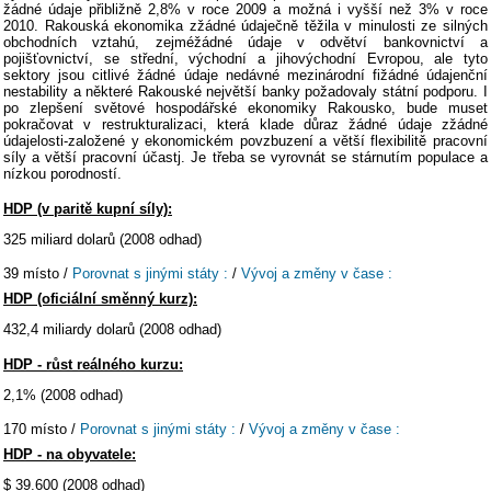
žádné údaje přibližně 2,8% v roce 2009 a možná i vyšší než 3% v roce
2010. Rakouská ekonomika zžádné údaječně těžila v minulosti ze silných
obchodních vztahú, zejméžádné údaje v odvětví bankovnictví a
pojišťovnictví, se střední, východní a jihovýchodní Evropou, ale tyto
sektory jsou citlivé žádné údaje nedávné mezinárodní fižádné údajenční
nestability a některé Rakouské největší banky požadovaly státní podporu. I
po zlepšení světové hospodářské ekonomiky Rakousko, bude muset
pokračovat v restrukturalizaci, která klade důraz žádné údaje zžádné
údajelosti-založené y ekonomickém povzbuzení a větší flexibilitě pracovní
síly a větší pracovní účastj. Je třeba se vyrovnát se stárnutím populace a
nízkou porodností.
HDP (v paritě kupní síly):
325 miliard dolarů (2008 odhad)
39 místo /
Porovnat s jinými státy :
/
Vývoj a změny v čase :
HDP (oficiální směnný kurz):
432,4 miliardy dolarů (2008 odhad)
HDP - růst reálného kurzu:
2,1% (2008 odhad)
170 místo /
Porovnat s jinými státy :
/
Vývoj a změny v čase :
HDP - na obyvatele:
$ 39.600 (2008 odhad)