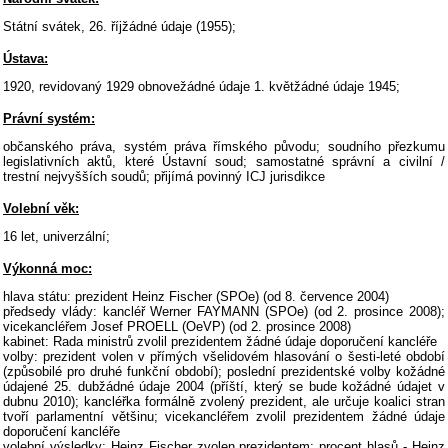
Státní svátek, 26. říjžádné údaje (1955);
Ústava:
1920, revidovaný 1929 obnovežádné údaje 1. květžádné údaje 1945;
Právní systém:
občanského práva, systém práva římského původu; soudního přezkumu
legislativních aktů, které Ústavní soud; samostatné správní a civilní /
trestní nejvyšších soudů; přijímá povinný ICJ jurisdikce
Volební věk:
16 let, univerzální;
Výkonná moc:
hlava státu: prezident Heinz Fischer (SPOe) (od 8. července 2004)
předsedy vlády: kancléř Werner FAYMANN (SPOe) (od 2. prosince 2008);
vicekancléřem Josef PROELL (OeVP) (od 2. prosince 2008)
kabinet: Rada ministrů zvolil prezidentem žádné údaje doporučení kancléře
volby: prezident volen v přímých všelidovém hlasování o šesti-leté období
(způsobilé pro druhé funkční období); poslední prezidentské volby kožádné
údajené 25. dubžádné údaje 2004 (příští, který se bude kožádné údajet v
dubnu 2010); kancléřka formálně zvolený prezident, ale určuje koalici stran
tvoří parlamentní většinu; vicekancléřem zvolil prezidentem žádné údaje
doporučení kancléře
volební výsledky: Heinz Fischer zvolen prezidentem; procent hlasů - Heinz