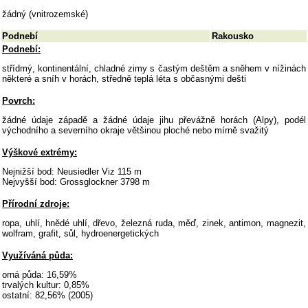
žádný (vnitrozemské)
Podnebí
Rakousko
Podnebí:
střídmý, kontinentální, chladné zimy s častým deštěm a sněhem v nížinách
některé a sníh v horách, středně teplá léta s občasnými dešti
Povrch:
žádné údaje západě a žádné údaje jihu převážně horách (Alpy), podél
východního a severního okraje většinou ploché nebo mírně svažitý
Výškové extrémy:
Nejnižší bod: Neusiedler Viz 115 m
Nejvyšší bod: Grossglockner 3798 m
Přírodní zdroje:
ropa, uhlí, hnědé uhlí, dřevo, železná ruda, měď, zinek, antimon, magnezit,
wolfram, grafit, sůl, hydroenergetických
Využíváná půda:
orná půda: 16,59%
trvalých kultur: 0,85%
ostatní: 82,56% (2005)