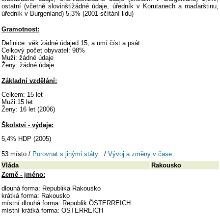
ostatní (včetně slovinštižádné údaje, úředník v Korutanech a maďarštinu,
úředník v Burgenland) 5,3% (2001 sčítání lidu)
Gramotnost:
Definice: věk žádné údajed 15, a umí číst a psát
Celkový počet obyvatel: 98%
Muži: žádné údaje
Ženy: žádné údaje
Základní vzdělání:
Celkem: 15 let
Muži:15 let
Ženy: 16 let (2006)
Školství - výdaje:
5,4% HDP (2005)
53 místo /
Porovnat s jinými státy :
/
Vývoj a změny v čase :
Vláda
Rakousko
Země - jméno:
dlouhá forma: Republika Rakousko
krátká forma: Rakousko
místní dlouhá forma: Republik ÖSTERREICH
místní krátká forma: ÖSTERREICH