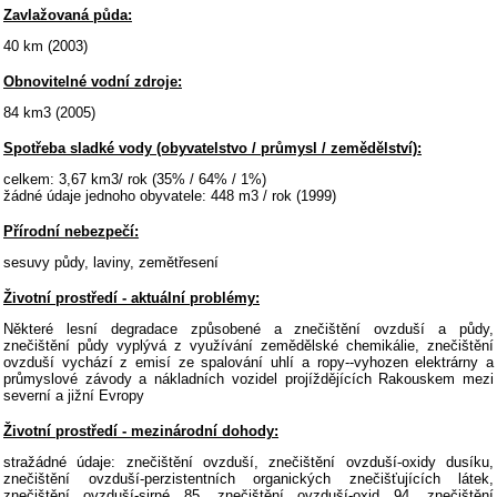
Zavlažovaná půda:
40 km (2003)
Obnovitelné vodní zdroje:
84 km3 (2005)
Spotřeba sladké vody (obyvatelstvo / průmysl / zemědělství):
celkem: 3,67 km3/ rok (35% / 64% / 1%)
žádné údaje jednoho obyvatele: 448 m3 / rok (1999)
Přírodní nebezpečí:
sesuvy půdy, laviny, zemětřesení
Životní prostředí - aktuální problémy:
Některé lesní degradace způsobené a znečištění ovzduší a půdy,
znečištění půdy vyplývá z využívání zemědělské chemikálie, znečištění
ovzduší vychází z emisí ze spalování uhlí a ropy--vyhozen elektrárny a
průmyslové závody a nákladních vozidel projíždějících Rakouskem mezi
severní a jižní Evropy
Životní prostředí - mezinárodní dohody:
stražádné údaje: znečištění ovzduší, znečištění ovzduší-oxidy dusíku,
znečištění ovzduší-perzistentních organických znečišťujících látek,
znečištění ovzduší-sirné 85, znečištění ovzduší-oxid 94, znečištění