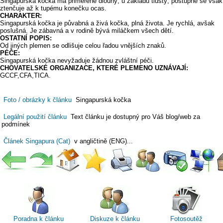
Singapurská kočka má přiměřeně dlouhý, u základu tlustý, postupně se však
ztenčuje až k tupému konečku ocas.
CHARAKTER:
Singapurská kočka je půvabná a živá kočka, plná života. Je rychlá, avšak
poslušná. Je zábavná a v rodině bývá miláčkem všech dětí.
OSTATNÍ POPIS:
Od jiných plemen se odlišuje celou řadou vnějších znaků.
PÉČE:
Singapurská kočka nevyžaduje žádnou zvláštní péči.
CHOVATELSKÉ ORGANIZACE, KTERÉ PLEMENO UZNÁVAJÍ:
GCCF,CFA,TICA.
Foto / obrázky k článku
Singapurská kočka
Legální použití článku
Text článku je dostupný pro Váš blog/web za
podmínek
Článek Singapura (Cat)
v angličtině (ENG)...
Poradna k článku
Diskuze k článku
Fotosoutěž