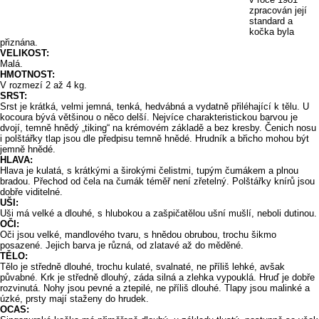
zpracován její
standard a
kočka byla
přiznána.
VELIKOST:
Malá.
HMOTNOST:
V rozmezí 2 až 4 kg.
SRST:
Srst je krátká, velmi jemná, tenká, hedvábná a vydatně přiléhající k tělu. U
kocoura bývá většinou o něco delší. Nejvíce charakteristickou barvou je
dvojí, temně hnědý „tiking“ na krémovém základě a bez kresby. Čenich nosu
i polštářky tlap jsou dle předpisu temně hnědé. Hrudník a břicho mohou být
jemně hnědé.
HLAVA:
Hlava je kulatá, s krátkými a širokými čelistmi, tupým čumákem a plnou
bradou. Přechod od čela na čumák téměř není zřetelný. Polštářky knírů jsou
dobře viditelné.
UŠI:
Uši má velké a dlouhé, s hlubokou a zašpičatělou ušní mušlí, neboli dutinou.
OČI:
Oči jsou velké, mandlového tvaru, s hnědou obrubou, trochu šikmo
posazené. Jejich barva je různá, od zlatavé až do měděné.
TĚLO:
Tělo je středně dlouhé, trochu kulaté, svalnaté, ne příliš lehké, avšak
půvabné. Krk je středně dlouhý, záda silná a zlehka vypouklá. Hruď je dobře
rozvinutá. Nohy jsou pevné a ztepilé, ne příliš dlouhé. Tlapy jsou malinké a
úzké, prsty mají staženy do hrudek.
OCAS: