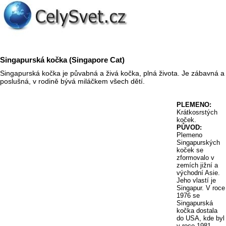
Singapurská kočka (Singapore Cat)
Singapurská kočka je půvabná a živá kočka, plná života. Je zábavná a
poslušná, v rodině bývá miláčkem všech dětí.
PLEMENO:
Krátkosrstých
koček.
PŮVOD:
Plemeno
Singapurských
koček se
zformovalo v
zemích jižní a
východní Asie.
Jeho vlastí je
Singapur. V roce
1976 se
Singapurská
kočka dostala
do USA, kde byl
v roce 1981