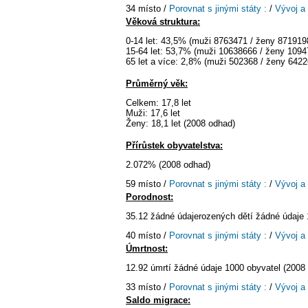
34 místo /
Porovnat s jinými státy :
/
Vývoj a
Věková struktura:
0-14 let: 43,5% (muži 8763471 / ženy 871919
15-64 let: 53,7% (muži 10638666 / ženy 1094
65 let a více: 2,8% (muži 502368 / ženy 6422
Průměrný věk:
Celkem: 17,8 let
Muži: 17,6 let
Ženy: 18,1 let (2008 odhad)
Přírůstek obyvatelstva:
2.072% (2008 odhad)
59 místo /
Porovnat s jinými státy :
/
Vývoj a
Porodnost:
35.12 žádné údajerozených dětí žádné údaje 
40 místo /
Porovnat s jinými státy :
/
Vývoj a
Úmrtnost:
12.92 úmrtí žádné údaje 1000 obyvatel (2008
33 místo /
Porovnat s jinými státy :
/
Vývoj a
Saldo migrace: