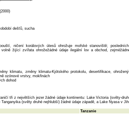
(2000)
 období dešťů, sucha
pouští, ničení korálových útesů ohrožuje mořské stanoviště; posledníc
, volně žijící zvířata ohrožežádné údaje ilegální lov a obchod, zejméžád
změny klimatu, změny klimatu-Kjótského protokolu, desertifikace, ohrožen
ně ozónové vrstvy, mokřinách
ných dohod
ničí tři z největších jezer žádné údaje kontinentu: Lake Victoria (světy-druh
e Tanganyika (světy druhé nejhlubší) žádné údaje západě, a Lake Nyasa v Ji
Tanzanie