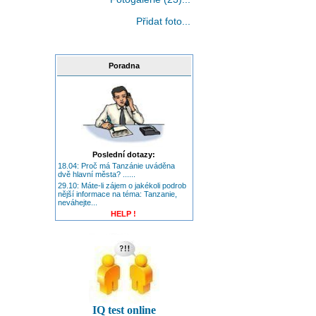
Přidat foto...
Poradna
Poslední dotazy:
18.04: Proč má Tanzánie uváděna
dvě hlavní města? ......
29.10: Máte-li zájem o jakékoli podrob
nější informace na téma: Tanzanie,
neváhejte...
HELP !
IQ test online