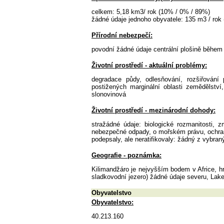
celkem: 5,18 km3/ rok (10% / 0% / 89%)
žádné údaje jednoho obyvatele: 135 m3 / rok 
Přírodní nebezpečí:
povodní žádné údaje centrální plošině během
Životní prostředí - aktuální problémy:
degradace půdy, odlesňování, rozšiřování 
postižených marginální oblasti zemědělství
slonovinová
Životní prostředí - mezinárodní dohody:
stražádné údaje: biologické rozmanitosti, 
nebezpečné odpady, o mořském právu, ochra
podepsaly, ale neratifikovaly: žádný z vybra
Geografie - poznámka:
Kilimandžáro je nejvyšším bodem v Africe, hra
sladkovodní jezero) žádné údaje severu, Lak
Obyvatelstvo
Obyvatelstvo:
40.213.160