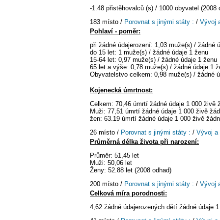
-1.48 přistěhovalců (s) / 1000 obyvatel (2008
183 místo /
Porovnat s jinými státy :
/
Vývoj 
Pohlaví - poměr:
při žádné údajerození: 1,03 muže(s) / žádné 
do 15 let: 1 muže(s) / žádné údaje 1 ženu
15-64 let: 0,97 muže(s) / žádné údaje 1 ženu
65 let a výše: 0,78 muže(s) / žádné údaje 1 
Obyvatelstvo celkem: 0,98 muže(s) / žádné ú
Kojenecká úmrtnost:
Celkem: 70,46 úmrtí žádné údaje 1 000 živě
Muži: 77,51 úmrtí žádné údaje 1 000 živě žá
žen: 63.19 úmrtí žádné údaje 1 000 živě žád
26 místo /
Porovnat s jinými státy :
/
Vývoj a
Průměrná délka života při narození:
Průměr: 51,45 let
Muži: 50,06 let
Ženy: 52.88 let (2008 odhad)
200 místo /
Porovnat s jinými státy :
/
Vývoj 
Celková míra porodnosti:
4,62 žádné údajerozených dětí žádné údaje 1