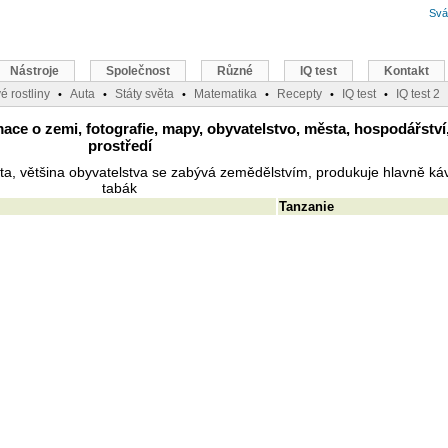
Svá
Nástroje
Společnost
Různé
IQ test
Kontakt
é rostliny
Auta
Státy světa
Matematika
Recepty
IQ test
IQ test 2
•
•
•
•
•
•
ce o zemi, fotografie, mapy, obyvatelstvo, města, hospodářství,
prostředí
ěta, většina obyvatelstva se zabývá zemědělstvím, produkuje hlavně káv
tabák
Tanzanie