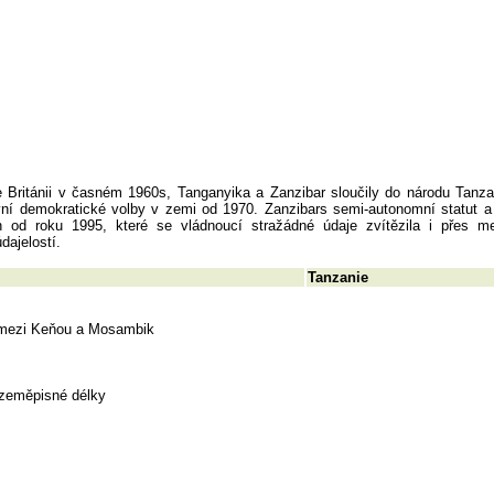
 Británii v časném 1960s, Tanganyika a Zanzibar sloučily do národu Tanza
vní demokratické volby v zemi od 1970. Zanzibars semi-autonomní statut a
od roku 1995, které se vládnoucí stražádné údaje zvítězila i přes me
dajelostí.
Tanzanie
, mezi Keňou a Mosambik
 zeměpisné délky