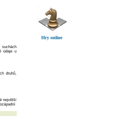
Hry online
h suchách
né údaje u
ých druhů,
é největší
hozápadní