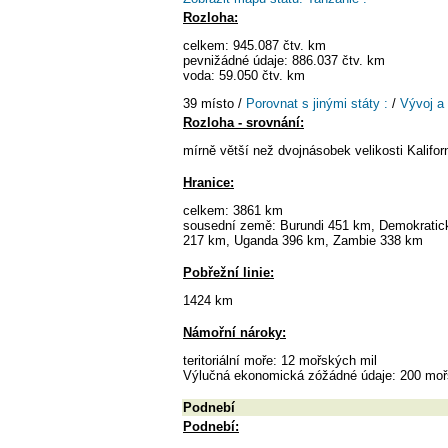
Rozloha:
celkem: 945.087 čtv. km
pevnižádné údaje: 886.037 čtv. km
voda: 59.050 čtv. km
39 místo /
Porovnat s jinými státy :
/
Vývoj a
Rozloha - srovnání:
mírně větší než dvojnásobek velikosti Kalifor
Hranice:
celkem: 3861 km
sousední země: Burundi 451 km, Demokratic
217 km, Uganda 396 km, Zambie 338 km
Pobřežní linie:
1424 km
Námořní nároky:
teritoriální moře: 12 mořských mil
Výlučná ekonomická zóžádné údaje: 200 moř
Podnebí
Podnebí: