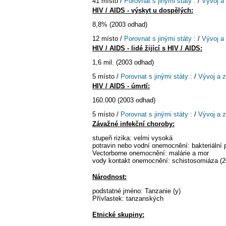
41 místo /
Porovnat s jinými státy :
/
Vývoj a
HIV / AIDS - výskyt u dospělých:
8,8% (2003 odhad)
12 místo /
Porovnat s jinými státy :
/
Vývoj a
HIV / AIDS - lidé žijící s HIV / AIDS:
1,6 mil. (2003 odhad)
5 místo /
Porovnat s jinými státy :
/
Vývoj a 
HIV / AIDS - úmrtí:
160.000 (2003 odhad)
5 místo /
Porovnat s jinými státy :
/
Vývoj a 
Závažné infekční choroby:
stupeň rizika: velmi vysoká
potravin nebo vodní onemocnění: bakteriální p
Vectorborne onemocnění: malárie a mor
vody kontakt onemocnění: schistosomiáza (2
Národnost:
podstatné jméno: Tanzanie (y)
Přívlastek: tanzanských
Etnické skupiny: