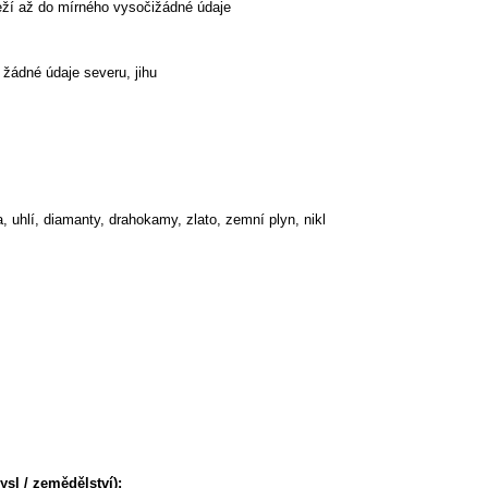
eží až do mírného vysočižádné údaje
y žádné údaje severu, jihu
, uhlí, diamanty, drahokamy, zlato, zemní plyn, nikl
sl / zemědělství):