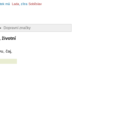
tek má
Lada
, zítra
Soběslav
Dopravní značky
•
 životní
u, čaj,