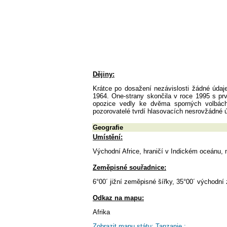
Dějiny:
Krátce po dosažení nezávislosti žádné údaje
1964. One-strany skončila v roce 1995 s pr
opozice vedly ke dvěma sporných volbách 
pozorovatelé tvrdí hlasovacích nesrovžádné ú
Geografie
Umístění:
Východní Africe, hraničí v Indickém oceánu
Zeměpisné souřadnice:
6°00´ jižní zeměpisné šířky, 35°00´ východní
Odkaz na mapu:
Afrika
Zobrazit mapu státu: Tanzanie :