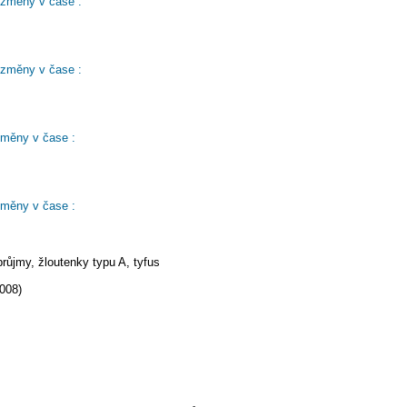
 změny v čase :
 změny v čase :
změny v čase :
změny v čase :
růjmy, žloutenky typu A, tyfus
008)