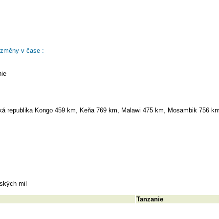
 změny v čase :
nie
ká republika Kongo 459 km, Keňa 769 km, Malawi 475 km, Mosambik 756 k
ských mil
Tanzanie