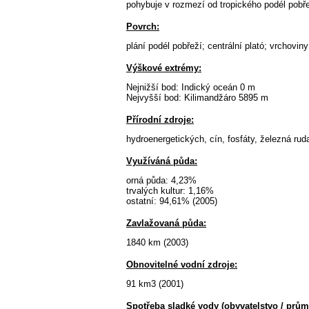
pohybuje v rozmezí od tropického podél pobř
Povrch:
plání podél pobřeží; centrální plató; vrchovin
Výškové extrémy:
Nejnižší bod: Indický oceán 0 m
Nejvyšší bod: Kilimandžáro 5895 m
Přírodní zdroje:
hydroenergetických, cín, fosfáty, železná ruda
Využíváná půda:
orná půda: 4,23%
trvalých kultur: 1,16%
ostatní: 94,61% (2005)
Zavlažovaná půda:
1840 km (2003)
Obnovitelné vodní zdroje:
91 km3 (2001)
Spotřeba sladké vody (obyvatelstvo / průmy