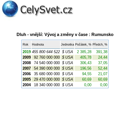
Dluh - vnější: Vývoj a změny v čase : Rumunsko
Rok
Hodnota
Jednotka
Počátek, %
Předch, %
2019
455 800 644 522
$ USA
2 385,28
391,38
2009
92 760 000 000
$ USA
405,78
24,44
2008
74 540 000 000
$ USA
306,43
37,05
2007
54 390 000 000
$ USA
196,56
52,44
2006
35 680 000 000
$ USA
94,55
21,07
2005
29 470 000 000
$ USA
60,69
60,69
2004
18 340 000 000
$ USA
0,00
0,00