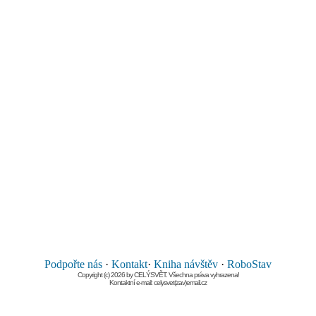
Podpořte nás
·
Kontakt
·
Kniha návštěv
·
RoboStav
Copyright (c) 2026 by CELÝSVĚT. Všechna práva vyhrazena!
Kontaktní e-mail: celysvet(zav)email.cz