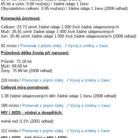
65 let a výše: 0,69 muže(s) / žádné údaje 1 ženu
Obyvatelstvo celkem: 0,95 muže(s) / žádné údaje 1 ženu (2008 odhad)
Kojenecká úmrtnost:
Celkem: 23,73 úmrtí žádné údaje 1 000 živě žádné údajerozených
Muži: 26,81 úmrtí žádné údaje 1 000 živě žádné údajerozených
žen: 20.46 úmrtí žádné údaje 1 000 živě žádné údajerozených (2008 odhad)
92 místo /
Porovnat s jinými státy :
/
Vývoj a změny v čase :
Průměrná délka života při narození:
Průměr: 72,18 let
Muži: 68,69 let
Ženy: 75.89 let (2008 odhad)
119 místo /
Porovnat s jinými státy :
/
Vývoj a změny v čase :
Celková míra porodnosti:
1,38 žádné údajerozených dětí žádné údaje 1 ženu (2008 odhad)
198 místo /
Porovnat s jinými státy :
/
Vývoj a změny v čase :
HIV / AIDS - výskyt u dospělých:
méně než 0,1% (2001 odhad)
112 místo /
Porovnat s jinými státy :
/
Vývoj a změny v čase :
HIV / AIDS - lidé žijící s HIV / AIDS: