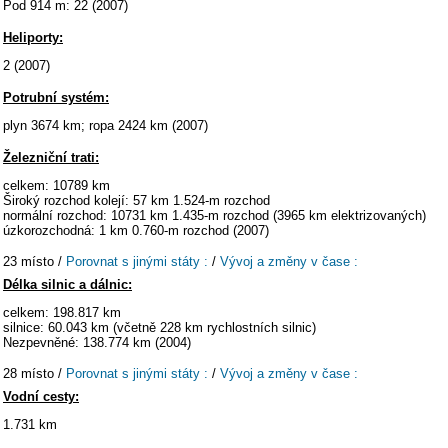
Pod 914 m: 22 (2007)
Heliporty:
2 (2007)
Potrubní systém:
plyn 3674 km; ropa 2424 km (2007)
Železniční trati:
celkem: 10789 km
Široký rozchod kolejí: 57 km 1.524-m rozchod
normální rozchod: 10731 km 1.435-m rozchod (3965 km elektrizovaných)
úzkorozchodná: 1 km 0.760-m rozchod (2007)
23 místo /
Porovnat s jinými státy :
/
Vývoj a změny v čase :
Délka silnic a dálnic:
celkem: 198.817 km
silnice: 60.043 km (včetně 228 km rychlostních silnic)
Nezpevněné: 138.774 km (2004)
28 místo /
Porovnat s jinými státy :
/
Vývoj a změny v čase :
Vodní cesty:
1.731 km