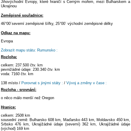
Jihovýchodní Evropy, které hraničí s Černým mořem, mezi Bulharskem a
Ukrajinou
Zeměpisné souřadnice:
46°00´severní zeměpisné šířky, 25°00´ východní zeměpisné délky
Odkaz na mapu:
Evropa
Zobrazit mapu státu: Rumunsko :
Rozloha:
celkem: 237.500 čtv. km
pevnižádné údaje: 230.340 čtv. km
voda: 7160 čtv. km
138 místo /
Porovnat s jinými státy :
/
Vývoj a změny v čase :
Rozloha - srovnání:
o něco málo menší než Oregon
Hranice:
celkem: 2508 km
sousední země: Bulharsko 608 km, Maďarsko 443 km, Moldavsko 450 km,
Srbsko 476 km, Ukrajižádné údaje (severní) 362 km, Ukrajižádné údaje
(východ) 169 km