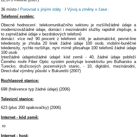
36 místo /
Porovnat s jinými státy :
/
Vývoj a změny v čase :
Telefonní systém:
Obecné hodnocení: telekomunikačního sektoru je rozšířežádné údaje a
modernizovážádné údaje, domácí i mezinárodní služby rapidně zlepšuje, a
to zejméžádné údaje v bezdrátových telefonů
domácí: více než 90 procent z telefonní sítě, je automatické, pevné-line
teledensity je zhruba 20 linek žádné údaje 100 osob, mobilní-buněčné
teledensity, rychle rozšiřuje, nyní mírně přesahuje 100 telefonů žádné údaje
100 osob
Interžádné údajetiožádné údajel: kód země - 40, žádné údaje pobřeží
Černého moře Fiber Optic systém poskytuje konektivitu pro Bulharsko a
Turecko; družicových pozemských stanic, - 10, digitální, mezinárodní,
Direct-dial výměny působí v Bukurešti (2007)
Rozhlasové stanice:
698 (frekvence typ žádné údaje) (2006)
Televizní stanice:
623 (plus 200 opakovačky) (2006)
Internet - kód země:
.ro
Internet - host: