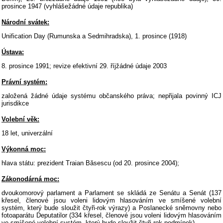
prosince 1947 (vyhlášežádné údaje republika)
Národní svátek:
Unification Day (Rumunska a Sedmihradska), 1. prosince (1918)
Ústava:
8. prosince 1991; revize efektivní 29. říjžádné údaje 2003
Právní systém:
založená žádné údaje systému občanského práva; nepřijala povinný ICJ
jurisdikce
Volební věk:
18 let, univerzální
Výkonná moc:
hlava státu: prezident Traian Băsescu (od 20. prosince 2004);
Zákonodárná moc:
dvoukomorový parlament a Parlament se skládá ze Senátu a Senát (137
křesel, členové jsou voleni lidovým hlasováním ve smíšené volební
systém, který bude sloužit čtyři-rok výrazy) a Poslanecké sněmovny nebo
fotoaparátu Deputatilor (334 křesel, členové jsou voleni lidovým hlasováním
ve smíšené volební systém, který bude sloužit čtyři-rok podmínek)