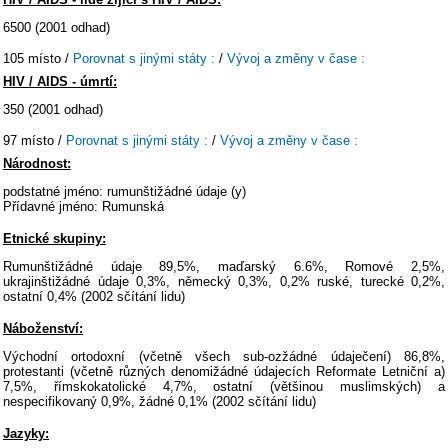
6500 (2001 odhad)
105 místo /
Porovnat s jinými státy :
/
Vývoj a změny v čase :
HIV / AIDS - úmrtí:
350 (2001 odhad)
97 místo /
Porovnat s jinými státy :
/
Vývoj a změny v čase :
Národnost:
podstatné jméno: rumunštižádné údaje (y)
Přídavné jméno: Rumunská
Etnické skupiny:
Rumunštižádné údaje 89,5%, maďarský 6.6%, Romové 2,5%,
ukrajinštižádné údaje 0,3%, německý 0,3%, 0,2% ruské, turecké 0,2%,
ostatní 0,4% (2002 sčítání lidu)
Náboženství:
Východní ortodoxní (včetně všech sub-ozžádné údaječení) 86,8%,
protestanti (včetně různých denomižádné údajecích Reformate Letniční a)
7,5%, římskokatolické 4,7%, ostatní (většinou muslimských) a
nespecifikovaný 0,9%, žádné 0,1% (2002 sčítání lidu)
Jazyky: