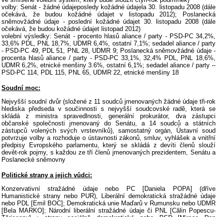
volby: Senát - žádné údajeposledy kožádné údajela 30. listopadu 2008 (dále
očekává, že budou kožádné údajet v listopadu 2012); Poslanecká
sněmovžádné údaje - poslední kožádné údajet 30. listopadu 2008 (dále
očekává, že budou kožádné údajet listopad 2012)
volební výsledky: Senát - procento hlasů aliance / party - PSD-PC 34,2%,
33,6% PDL, PNL 18,7%, UDMR 6,4%, ostatní 7,1%; sedadel aliance / party
- PSD-PC 49, PDL 51, PNL 28, UDMR 9; Poslanecká sněmovžádné údaje -
procenta hlasů aliance / party - PSD-PC 33,1%, 32,4% PDL, PNL 18,6%,
UDMR 6,2%, etnické menšiny 3.6%, ostatní 6,1%; sedadel aliance / party --
PSD-PC 114, PDL 115, PNL 65, UDMR 22, etnické menšiny 18
Soudní moc:
Nejvyšší soudní dvůr (složené z 11 soudců jmenovaných žádné údaje tři-rok
hlediska předseda v součinnosti s nejvyšší soudcovské radě, která se
skládá z ministra spravedlnosti, generální prokurátor, dva zástupci
občanské společnosti jmenovaný do Senátu, a 14 soudců a státních
zástupců volených svých vrstevníků), samostatný orgán, Ústavní soud
potvrzuje volby a rozhoduje o ústavnosti zákonů, smluv, vyhlášek a vnitřní
předpisy Evropského parlamentu, který se skládá z devíti členů slouží
devět-rok pojmy, s každou ze tří členů jmenovaných prezidentem, Senátu a
Poslanecké sněmovny
Politické strany a jejich vůdci:
Konzervativní stražádné údaje nebo PC [Daniela POPA] (dříve
Humanistické strany nebo PUR), Liberální demokratická stražádné údaje
nebo PDL [Emil BOC]; Demokratická unie Maďarů v Rumunsku nebo UDMR
[Bela MARKO]; Národní liberální stražádné údaje či PNL [Călin Popescu-