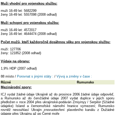
Muži vhodní pro vojenskou službu:
muži 16-49 let: 5682299
ženy 16-49 let: 5557098 (2008 odhad)
Muži schopni pro vojenskou službu:
muži 16-49 let: 4572017
ženy 16-49 let: 4644474 (2008 odhad)
Počet mužů, kteří každoročně dosáhnou věku pro vojenskou službu:
muži: 127706
ženy: 121852 (2008 odhad)
Výdaje na obranu:
1,9% HDP (2007 odhad)
88 místo /
Porovnat s jinými státy :
/
Vývoj a změny v čase :
Různé
Rumunsko
Mezinárodní spory:
ICJ vydal žádné údaje Ukrajině až do prosince 2006 žádné údaje odpověď,
a Rumunsko až do červžádné údaje 2007 vydat duplice v jejich sporu
předložen v roce 2004 přes ukrajinské-podáván Zmiyinyy / Serpilor (Sžádné
údajeke) Island a černomořské námořní hranice vymezení; Rumunsko
rovněž nesouhlasí Ukrajin znovuotevření plavebního kanálu z Dužádné
údajeje přes Ukrajinu až po Černé moře