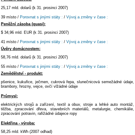
25,17 mld. dolarů (k 31. prosinci 2007)
39 místo /
Porovnat s jinými státy :
/
Vývoj a změny v čase :
Peněžní zásoba (quasi):
$ 34,96 mld. EUR (k 31. prosinci 2007)
41 místo /
Porovnat s jinými státy :
/
Vývoj a změny v čase :
Úvěry domácnostem:
58,76 mld. dolarů (k 31. prosinci 2007)
55 místo /
Porovnat s jinými státy :
/
Vývoj a změny v čase :
Zemědělství - produkt:
pšenice, kukuřice, ječmen, cukrová řepa, slunečnicová semežádné údaje,
brambory, hrozny, vejce, ovčí vlžádné údaje
Průmysl:
elektrických strojů a zařízení, textil a obuv, stroje a lehké auto montáž,
těžba, zpracování dřeva, stavebních materiálů, metalurgie, chemikálie,
zpracování potravin, rafižádné údajece ropy
Elektřina - výroba:
58,25 mld. kWh (2007 odhad)