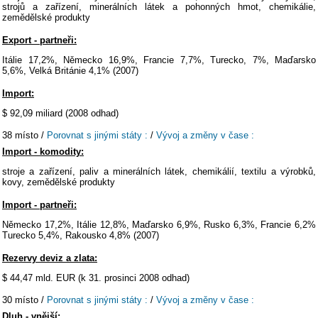
strojů a zařízení, minerálních látek a pohonných hmot, chemikálie,
zemědělské produkty
Export - partneři:
Itálie 17,2%, Německo 16,9%, Francie 7,7%, Turecko, 7%, Maďarsko
5,6%, Velká Británie 4,1% (2007)
Import:
$ 92,09 miliard (2008 odhad)
38 místo /
Porovnat s jinými státy :
/
Vývoj a změny v čase :
Import - komodity:
stroje a zařízení, paliv a minerálních látek, chemikálií, textilu a výrobků,
kovy, zemědělské produkty
Import - partneři:
Německo 17,2%, Itálie 12,8%, Maďarsko 6,9%, Rusko 6,3%, Francie 6,2%
Turecko 5,4%, Rakousko 4,8% (2007)
Rezervy deviz a zlata:
$ 44,47 mld. EUR (k 31. prosinci 2008 odhad)
30 místo /
Porovnat s jinými státy :
/
Vývoj a změny v čase :
Dluh - vnější: