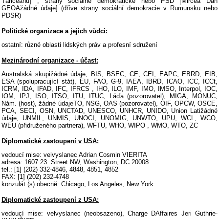
Tăriceanu] ; strany sociálně demokratické nebo PSD [Mircea Dan
GEOAžádné údaje] (dříve strany sociální demokracie v Rumunsku nebo
PDSR)
Politické organizace a jejich vůdci:
ostatní: různé oblasti lidských práv a profesní sdružení
Mezinárodní organizace - účast:
Australská skupižádné údaje, BIS, BSEC, CE, CEI, EAPC, EBRD, EIB,
ESA (spolupracující stát), EU, FAO, G-9, IAEA, IBRD, ICAO, ICC, ICCt,
ICRM, IDA, IFAD, IFC, IFRCS , IHO, ILO, IMF, IMO, IMSO, Interpol, IOC,
IOM, IPJ, ISO, ITSO, ITU, ITUC, Láďa (pozorovatel), MIGA, MONUC,
Nám. (host), žádné údajeTO, NSG, OAS (pozorovatel), OIF, OPCW, OSCE,
PCA, SECI, OSN, UNCTAD, UNESCO, UNHCR, UNIDO, Union Latižádné
údaje, UNMIL, UNMIS, UNOCI, UNOMIG, UNWTO, UPU, WCL, WCO,
WEU (přidruženého partnera), WFTU, WHO, WIPO , WMO, WTO, ZC
Diplomatické zastoupení v USA:
vedoucí mise: velvyslanec Adrian Cosmin VIERITA
adresa: 1607 23. Street NW, Washington, DC 20008
tel.: [1] (202) 332-4846, 4848, 4851, 4852
FAX: [1] (202) 232-4748
konzulát (s) obecně: Chicago, Los Angeles, New York
Diplomatické zastoupení z USA:
vedoucí mise: velvyslanec (neobsazeno), Charge DAffaires Jeri Guthrie-