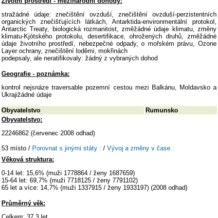
Životní prostředí - mezinárodní dohody:
stražádné údaje: znečištění ovzduší, znečištění ovzduší-perzistentních
organických znečišťujících látkách, Antarktida-environmentální protokol,
Antarctic Treaty, biologická rozmanitost, změžádné údaje klimatu, změny
klimatu-Kjótského protokolu, desertifikace, ohrožených druhů, změžádné
údaje životního prostředí, nebezpečné odpady, o mořském právu, Ozone
Layer ochrany, znečištění loděmi, mokřinách
podepsaly, ale neratifikovaly: žádný z vybraných dohod
Geografie - poznámka:
kontrol nejsnáze traversable pozemní cestou mezi Balkánu, Moldavsko a
Ukrajižádné údaje
Obyvatelstvo
Rumunsko
Obyvatelstvo:
22246862 (červenec 2008 odhad)
53 místo /
Porovnat s jinými státy :
/
Vývoj a změny v čase :
Věková struktura:
0-14 let: 15,6% (muži 1778864 / ženy 1687659)
15-64 let: 69,7% (muži 7718125 / ženy 7791102)
65 let a více: 14,7% (muži 1337915 / ženy 1933197) (2008 odhad)
Průměrný věk:
Celkem: 37,3 let