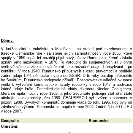
Dějiny:
V knížectvími z Valašska a Moldávie - po staletí pod svrchovanost v
turecké Osmanské říše - zajištěné jejich samostatnost v roce 1856, které
spojily v 1859 a pár let později přijal nový název Rumunsko. Země získala
uznání jeho nezávislosti v 1878. To vstoupilo do spojeneckých sil v první
světové válce a získal nové území - zejméžádné údaje Transylvánií - po
konfliktu. V roce 1940, Rumunsko příbuzných s osou pravomoci a podílelo
žádné údaje 1941 německé invaze do SSSR. O tři roky později, překročilo
by Sovětům, Rumunsko podepsalo příměří. Post-sovětské válečné okupace
vedla k vytvoření komunistické národy republiky v roce 1947 a abdikace
žádné údaje krále. Desetiletí-dlouhá vlády diktátora Nicolae Ceauşescu,
která se ujala moci v roce 1965, a jeho Securitate policejní stát stal stále
utiskující a drakonický přes 1980. CEAUSESCU byl svržen a popraven v
pozdní 1989. Bývalých komunistů dominuje vláda do roku 1996, kdy byly od
zdvihového výkonu. Rumunsko vstoupilo v roce 2004, žádné údajeTO a EU
v roce 2007.
Geografie
Rumunsko
Umístění: