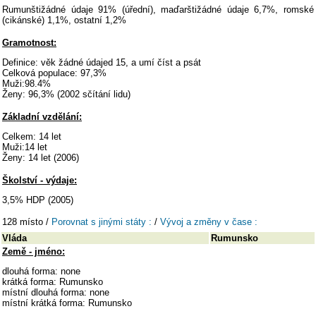
Rumunštižádné údaje 91% (úřední), maďarštižádné údaje 6,7%, romské
(cikánské) 1,1%, ostatní 1,2%
Gramotnost:
Definice: věk žádné údajed 15, a umí číst a psát
Celková populace: 97,3%
Muži:98.4%
Ženy: 96,3% (2002 sčítání lidu)
Základní vzdělání:
Celkem: 14 let
Muži:14 let
Ženy: 14 let (2006)
Školství - výdaje:
3,5% HDP (2005)
128 místo /
Porovnat s jinými státy :
/
Vývoj a změny v čase :
Vláda
Rumunsko
Země - jméno:
dlouhá forma: none
krátká forma: Rumunsko
místní dlouhá forma: none
místní krátká forma: Rumunsko