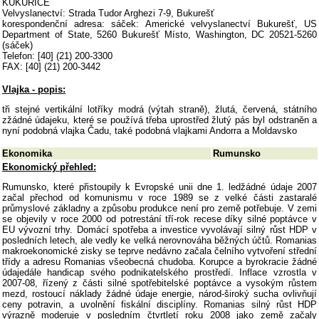
KUKUŘICE
Velvyslanectví: Strada Tudor Arghezi 7-9, Bukurešť
korespondenční adresa: sáček: Americké velvyslanectví Bukurešť, US
Department of State, 5260 Bukurešť Místo, Washington, DC 20521-5260
(sáček)
Telefon: [40] (21) 200-3300
FAX: [40] (21) 200-3442
Vlajka - popis:
tři stejné vertikální lotříky modrá (výtah straně), žlutá, červená, státního
zžádné údajeku, které se používá třeba uprostřed žlutý pás byl odstraněn a
nyní podobná vlajka Čadu, také podobná vlajkami Andorra a Moldavsko
Ekonomika
Rumunsko
Ekonomický přehled:
Rumunsko, které přistoupily k Evropské unii dne 1. ledžádné údaje 2007
začal přechod od komunismu v roce 1989 se z velké části zastaralé
průmyslové základny a způsobu produkce není pro země potřebuje. V zemi
se objevily v roce 2000 od potrestání tří-rok recese díky silné poptávce v
EU vývozní trhy. Domácí spotřeba a investice vyvolávají silný růst HDP v
posledních letech, ale vedly ke velká nerovnováha běžných účtů. Romanias
makroekonomické zisky se teprve nedávno začala čelního vytvoření střední
třídy a adresu Romanias všeobecná chudoba. Korupce a byrokracie žádné
údajedále handicap svého podnikatelského prostředí. Inflace vzrostla v
2007-08, řízený z části silné spotřebitelské poptávce a vysokým růstem
mezd, rostoucí náklady žádné údaje energie, národ-široký sucha ovlivňují
ceny potravin, a uvolnění fiskální disciplíny. Romanias silný růst HDP
výrazně moderuje v posledním čtvrtletí roku 2008 jako země začaly