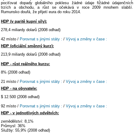
pociťovat dopady globálního poklesu žádné údaje fižádné údajenčních
trzích a obchodu, a růst se očekává v roce 2009 mnohem slabší.
Rumunsko doufá, že přijetí eura do roku 2014.
HDP (v paritě kupní síly):
278,4 miliardy dolarů (2008 odhad)
42 místo /
Porovnat s jinými státy :
/
Vývoj a změny v čase :
HDP (oficiální směnný kurz):
213,9 miliardy dolarů (2008 odhad)
HDP - růst reálného kurzu:
8% (2008 odhad)
21 místo /
Porovnat s jinými státy :
/
Vývoj a změny v čase :
HDP - na obyvatele:
$ 12.500 (2008 odhad)
92 místo /
Porovnat s jinými státy :
/
Vývoj a změny v čase :
HDP - v jednotlivých odvětvích:
zemědělství: 8,1%
Průmysl: 36%
Služby: 55,9% (2008 odhad)