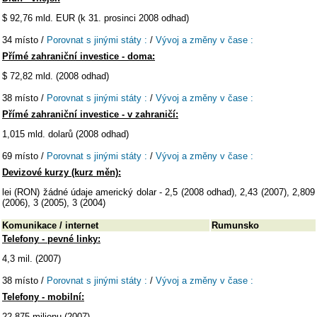
$ 92,76 mld. EUR (k 31. prosinci 2008 odhad)
34 místo /
Porovnat s jinými státy :
/
Vývoj a změny v čase :
Přímé zahraniční investice - doma:
$ 72,82 mld. (2008 odhad)
38 místo /
Porovnat s jinými státy :
/
Vývoj a změny v čase :
Přímé zahraniční investice - v zahraničí:
1,015 mld. dolarů (2008 odhad)
69 místo /
Porovnat s jinými státy :
/
Vývoj a změny v čase :
Devizové kurzy (kurz měn):
lei (RON) žádné údaje americký dolar - 2,5 (2008 odhad), 2,43 (2007), 2,809
(2006), 3 (2005), 3 (2004)
Komunikace / internet
Rumunsko
Telefony - pevné linky:
4,3 mil. (2007)
38 místo /
Porovnat s jinými státy :
/
Vývoj a změny v čase :
Telefony - mobilní:
22,875 milionu (2007)