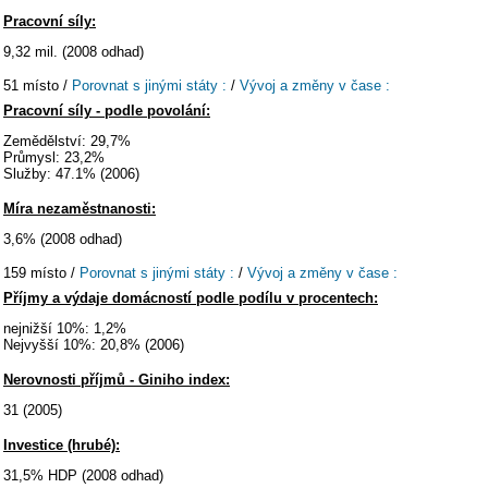
Pracovní síly:
9,32 mil. (2008 odhad)
51 místo /
Porovnat s jinými státy :
/
Vývoj a změny v čase :
Pracovní síly - podle povolání:
Zemědělství: 29,7%
Průmysl: 23,2%
Služby: 47.1% (2006)
Míra nezaměstnanosti:
3,6% (2008 odhad)
159 místo /
Porovnat s jinými státy :
/
Vývoj a změny v čase :
Příjmy a výdaje domácností podle podílu v procentech:
nejnižší 10%: 1,2%
Nejvyšší 10%: 20,8% (2006)
Nerovnosti příjmů - Giniho index:
31 (2005)
Investice (hrubé):
31,5% HDP (2008 odhad)