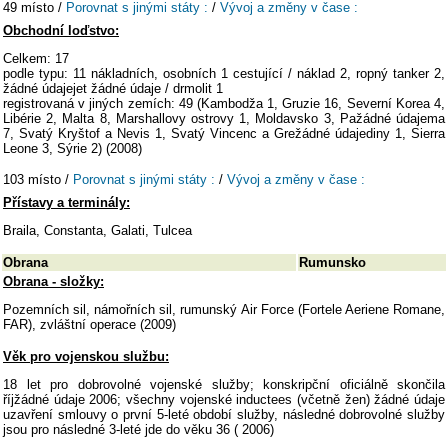
49 místo /
Porovnat s jinými státy :
/
Vývoj a změny v čase :
Obchodní loďstvo:
Celkem: 17
podle typu: 11 nákladních, osobních 1 cestující / náklad 2, ropný tanker 2,
žádné údajejet žádné údaje / drmolit 1
registrovaná v jiných zemích: 49 (Kambodža 1, Gruzie 16, Severní Korea 4,
Libérie 2, Malta 8, Marshallovy ostrovy 1, Moldavsko 3, Pažádné údajema
7, Svatý Kryštof a Nevis 1, Svatý Vincenc a Grežádné údajediny 1, Sierra
Leone 3, Sýrie 2) (2008)
103 místo /
Porovnat s jinými státy :
/
Vývoj a změny v čase :
Přístavy a terminály:
Braila, Constanta, Galati, Tulcea
Obrana
Rumunsko
Obrana - složky:
Pozemních sil, námořních sil, rumunský Air Force (Fortele Aeriene Romane,
FAR), zvláštní operace (2009)
Věk pro vojenskou službu:
18 let pro dobrovolné vojenské služby; konskripční oficiálně skončila
říjžádné údaje 2006; všechny vojenské inductees (včetně žen) žádné údaje
uzavření smlouvy o první 5-leté období služby, následné dobrovolné služby
jsou pro následné 3-leté jde do věku 36 ( 2006)