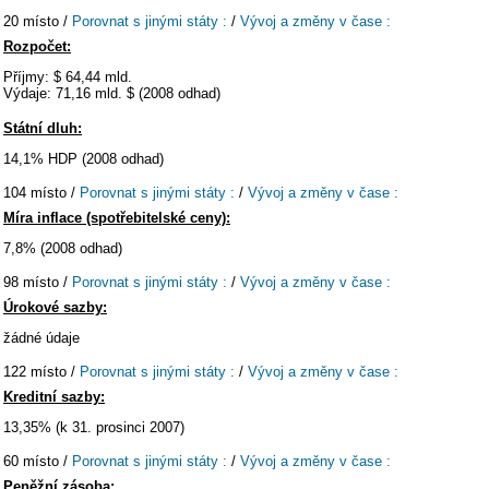
20 místo /
Porovnat s jinými státy :
/
Vývoj a změny v čase :
Rozpočet:
Příjmy: $ 64,44 mld.
Výdaje: 71,16 mld. $ (2008 odhad)
Státní dluh:
14,1% HDP (2008 odhad)
104 místo /
Porovnat s jinými státy :
/
Vývoj a změny v čase :
Míra inflace (spotřebitelské ceny):
7,8% (2008 odhad)
98 místo /
Porovnat s jinými státy :
/
Vývoj a změny v čase :
Úrokové sazby:
žádné údaje
122 místo /
Porovnat s jinými státy :
/
Vývoj a změny v čase :
Kreditní sazby:
13,35% (k 31. prosinci 2007)
60 místo /
Porovnat s jinými státy :
/
Vývoj a změny v čase :
Peněžní zásoba: