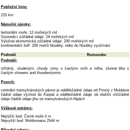
Pobřežní linie:
225 km
Námořní nároky:
teritoriální moře: 12 mořských mil
Sousedící zóžádné údaje: 24 mořských mil
Výlučná ekonomická zóžádné údaje: 200 mořských mil
kontinentální šelf: 200 metrů hloubky, nebo do hloubky využívání
Podnebí
Rumunsko
Podnebí:
střídmý, studeným, cloudy zimy s častými sníh a mlha, slunná léta s
častým showers and thunderstorms
Povrch:
centrální transylvánských pánve je odděležádné údaje od Prostý z Moldávie
žádné údaje východ do Karpat a odděležádné údaje od olašští nížižádné
údaje žádné údaje jihu se transylvánských Alpách
Výškové extrémy:
Nejnižší bod: Černé moře 0 m
Nejvyšší bod: Moldoveanu 2544 m
Přírodní zdroje: