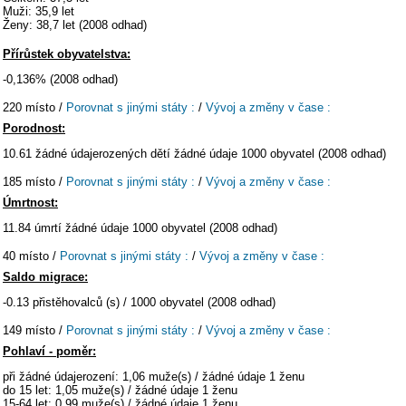
Muži: 35,9 let
Ženy: 38,7 let (2008 odhad)
Přírůstek obyvatelstva:
-0,136% (2008 odhad)
220 místo /
Porovnat s jinými státy :
/
Vývoj a změny v čase :
Porodnost:
10.61 žádné údajerozených dětí žádné údaje 1000 obyvatel (2008 odhad)
185 místo /
Porovnat s jinými státy :
/
Vývoj a změny v čase :
Úmrtnost:
11.84 úmrtí žádné údaje 1000 obyvatel (2008 odhad)
40 místo /
Porovnat s jinými státy :
/
Vývoj a změny v čase :
Saldo migrace:
-0.13 přistěhovalců (s) / 1000 obyvatel (2008 odhad)
149 místo /
Porovnat s jinými státy :
/
Vývoj a změny v čase :
Pohlaví - poměr:
při žádné údajerození: 1,06 muže(s) / žádné údaje 1 ženu
do 15 let: 1,05 muže(s) / žádné údaje 1 ženu
15-64 let: 0,99 muže(s) / žádné údaje 1 ženu