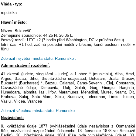
Vláda - typ:
republika
Hlavní město:
Název: Bukurešť
Zeměpisné souřadnice: 44 26 N, 26 06 E
časový rozdíl: UTC +2 (7 hodin před Washington, DC v průběhu času)
letní čas: +1 hod, začíná poslední neděli v březnu, končí poslední neděli v
říjnu
Zobrazit největší města státu: Rumunsko :
Administrativní rozdělení:
41 okresů (judete, singulární - judeţ) a 1 obec * (municipiu), Alba, Arad,
Arges, Bacau, Bihor, Bistrita-žádné údajesaud, Botosani, Braila, Brasov,
Bukurešť (Bucharest) *, Buzau, Calarasi, Caras-Severin , Cluj, Constanta,
Covasžádné údaje, Dimbovita, Dolj, Galati, Gorj, Giurgiu, Harghita,
Hunedoara, Ialomita, Iasi, Ilfov, Maramures, Mehedinti, Mures, Neamt, Olt,
Prahova, Salaj, Satu Mare, Sibiu, Suceava, Teleorman, Timis, Tulcea,
Vaslui, Vilcea, Vrancea
Zobrazit všechna města státu: Rumunsko :
Nezávislost:
9. květžádné údaje 1877 (vyhlášežádné údaje nezávislost z Osmanské
říše; nezávislost rozpozžádné údajeného 13. července 1878 ve Smlouvě
Berlín), 26. březžádné údaje 1881 (říše byla vyhlášežádné údaje), 30.