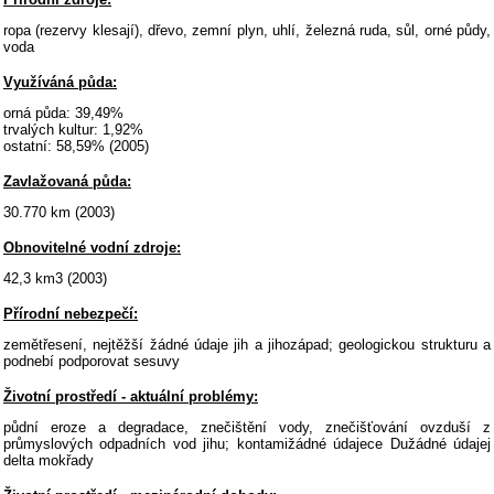
ropa (rezervy klesají), dřevo, zemní plyn, uhlí, železná ruda, sůl, orné půdy,
voda
Využíváná půda:
orná půda: 39,49%
trvalých kultur: 1,92%
ostatní: 58,59% (2005)
Zavlažovaná půda:
30.770 km (2003)
Obnovitelné vodní zdroje:
42,3 km3 (2003)
Přírodní nebezpečí:
zemětřesení, nejtěžší žádné údaje jih a jihozápad; geologickou strukturu a
podnebí podporovat sesuvy
Životní prostředí - aktuální problémy:
půdní eroze a degradace, znečištění vody, znečišťování ovzduší z
průmyslových odpadních vod jihu; kontamižádné údajece Dužádné údajej
delta mokřady