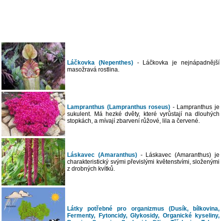
Láčkovka (Nepenthes)
- Láčkovka je nejnápadnější
masožravá rostlina.
Lampranthus (Lampranthus roseus)
- Lampranthus je
sukulent. Má hezké dvěty, které vyrůstají na dlouhých
stopkách, a mívají zbarvení růžové, lila a červené.
Láskavec (Amaranthus)
- Láskavec (Amaranthus) je
charakteristický svými převislými květenstvími, složenými
z drobných kvítků.
Látky potřebné pro organizmus (Dusík, bílkovina,
Fermenty, Fytoncidy, Glykosidy, Organické kyseliny,