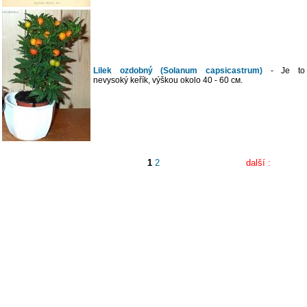
Lilek ozdobný (Solanum capsicastrum)
- Je to
nevysoký keřík, výškou okolo 40 - 60 см.
1
2
další :