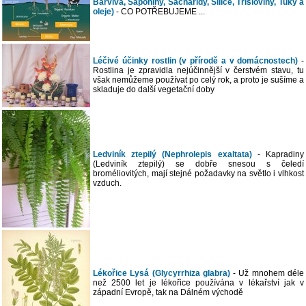
Barviva, Saponiny, Sacharidy, Silice, Třísloviny, Tuky a
oleje)
- CO POTŘEBUJEME ...
Léčivé účinky rostlin (v přírodě a v domácnostech)
-
Rostlina je zpravidla nejúčinnější v čerstvém stavu, tu
však nemůžeme používat po celý rok, a proto je sušíme a
skladuje do další vegetační doby
Ledviník ztepilý (Nephrolepis exaltata)
- Kapradiny
(Ledviník ztepilý) se dobře snesou s čeledí
broméliovitých, mají stejné požadavky na světlo i vlhkost
vzduch.
Lékořice Lysá (Glycyrrhiza glabra)
- Už mnohem déle
než 2500 let je lékořice používána v lékařství jak v
západní Evropě, tak na Dálném východě